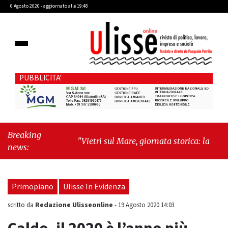
6 Agosto 2026 - aggiornato alle 19:48
PUBBLICITA'
Breaking
"Vietri sul Mare, giornata storica: la ceramica
news:
ammessa alla fase europea per l’IGP"
-
"Hudson Yards: qui New York morde il futuro"
Primopiano
Ulisse In Evidenza
Redazione Ulisseonline
scritto da
-
19 Agosto 2020 14:03