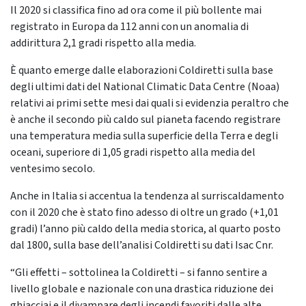
Il 2020 si classifica fino ad ora come il più bollente mai
registrato in Europa da 112 anni con un anomalia di
addirittura 2,1 gradi rispetto alla media.
È quanto emerge dalle elaborazioni Coldiretti sulla base
degli ultimi dati del National Climatic Data Centre (Noaa)
relativi ai primi sette mesi dai quali si evidenzia peraltro che
è anche il secondo più caldo sul pianeta facendo registrare
una temperatura media sulla superficie della Terra e degli
oceani, superiore di 1,05 gradi rispetto alla media del
ventesimo secolo.
Anche in Italia si accentua la tendenza al surriscaldamento
con il 2020 che è stato fino adesso di oltre un grado (+1,01
gradi) l’anno più caldo della media storica, al quarto posto
dal 1800, sulla base dell’analisi Coldiretti su dati Isac Cnr.
“Gli effetti – sottolinea la Coldiretti – si fanno sentire a
livello globale e nazionale con una drastica riduzione dei
ghiacciai e il divampare degli incendi favoriti dalle alte