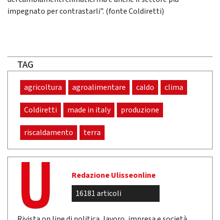
impegnato per contrastarli”. (fonte Coldiretti)
TAG
agricoltura
agroalimentare
caldo
clima
Coldiretti
made in italy
produzione
riscaldamento
terra
Redazione Ulisseonline
16181 articoli
Rivista on line di politica, lavoro, impresa e società