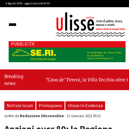
9 Agosto 2026 - aggiornato alle 00:53
PUBBLICITA'
Breaking
"Cava de’ Tirreni, la Villa Vecchia oltre i
news:
vandali: il vero nodo è il senso di comunità"
-
"Cava de’ Tirreni, La Fratellanza sull'ultima
seduta consiliare: “Serve chiarezza!”"
Notizie locali
Primopiano
Ulisse In Evidenza
Redazione Ulisseonline
scritto da
-
31 Gennaio 2021 09:31