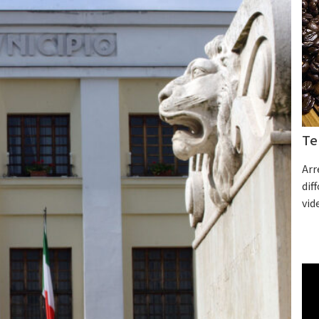
Te
Arr
dif
vid