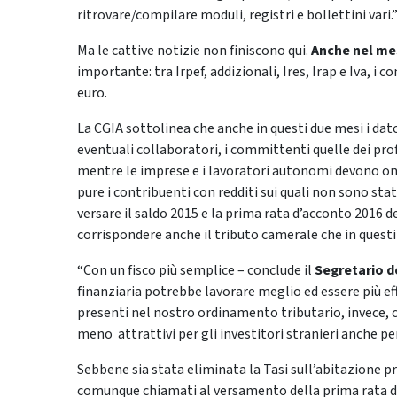
ritrovare/compilare moduli, registri e bollettini vari.
Ma le cattive notizie non finiscono qui.
Anche nel mes
importante: tra Irpef, addizionali, Ires, Irap e Iva, i c
euro.
La CGIA sottolinea che anche in questi due mesi i dato
eventuali collaboratori, i committenti quelle dei prof
mentre le imprese e i lavoratori autonomi devono ono
pure i contribuenti con redditi sui quali non sono s
versare il saldo 2015 e la prima rata d’acconto 2016 de
corrispondere anche il tributo camerale che in questi 
“Con un fisco più semplice – conclude il
Segretario d
finanziaria potrebbe lavorare meglio ed essere più effic
presenti nel nostro ordinamento tributario, invece, co
meno attrattivi per gli investitori stranieri anche p
Sebbene sia stata eliminata la Tasi sull’abitazione pr
comunque chiamati al versamento della prima rata del