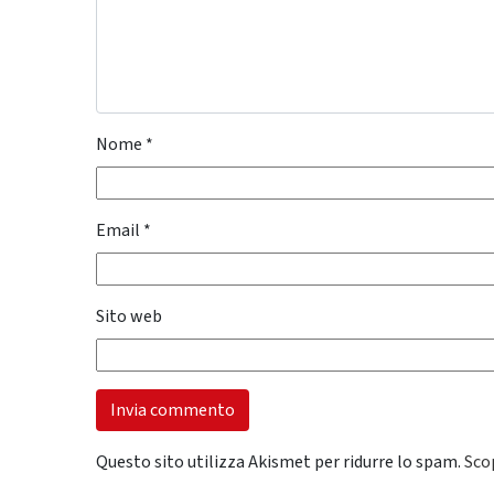
Nome
*
Email
*
Sito web
Questo sito utilizza Akismet per ridurre lo spam.
Sco