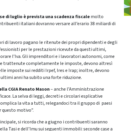
”
e di luglio è prevista una scadenza fiscale
molto
ontribuenti italiani dovranno versare all’erario 38 miliardi di
ri di lavoro pagano le ritenute dei propri dipendenti e degli
essionisti per le prestazioni ricevute da questi ultimi,
rare l’Iva. Gli imprenditori e i lavoratori autonomi, come
tate trattenute completamente le imposte, devono altresì
lle imposte sui redditi Irpef, Ires e Irap; inoltre, devono
ultimi anni ha subito una forte riduzione.
ella CGIA Renato Mason
– anche l’Amministrazione
ace. La selva di leggi, decreti e circolari esplicative
mplica la vita a tutti, relegandoci tra il gruppo di paesi
er questo motivo”.
incipale, si ricorda che a giugno i contribuenti saranno
la Tasi e dell’Imu sui seguenti immobili: seconde case a