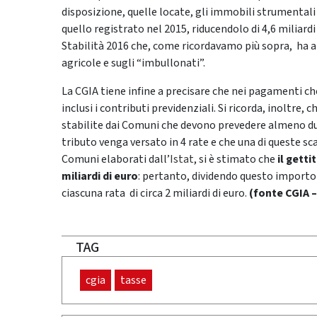
disposizione, quelle locate, gli immobili strumentali e 
quello registrato nel 2015, riducendolo di 4,6 miliard
Stabilità 2016 che, come ricordavamo più sopra, ha abo
agricole e sugli “imbullonati”.
La CGIA tiene infine a precisare che nei pagamenti c
inclusi i contributi previdenziali. Si ricorda, inoltre,
stabilite dai Comuni che devono prevedere almeno due 
tributo venga versato in 4 rate e che una di queste sca
Comuni elaborati dall’
Istat
, si è stimato che
il getti
miliardi di euro
: pertanto, dividendo questo importo p
ciascuna rata di circa 2 miliardi di euro.
(fonte CGIA –
TAG
cgia
tasse