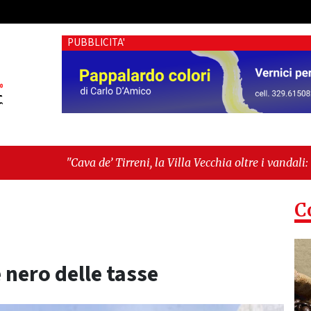
PUBBLICITA'
’ Tirreni, la Villa Vecchia oltre i vandali: il vero nodo è il se
ima seduta consiliare: “Serve chiarezza!”"
C
e nero delle tasse