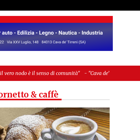
nso di comunità"
-
"Cava de’ Tirreni, La Fratellanza
ornetto & caffè