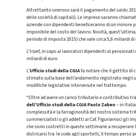
Altrettanto oneroso sarà il pagamento del
saldo
2015
delle società di capitali). Le imprese saranno chiamate 
aziende con dipendenti beneficeranno di un minore pes
imponibile del costo del lavoro. Novità, quest’ultima,
periodo di imposta 2015) che vale circa 5,6 miliardi di 
L’Irpef, in capo ai lavoratori dipendenti ai pensionati 
miliardi di euro.
L’
Ufficio studi della CGIA
fa notare che il gettito di
stimato sulla base dell’andamento registrato negli ult
modifiche legislative intervenute nel frattempo.
“Oltre ad avere un carico tributario e contributivo tr
dell’Ufficio studi della CGIA Paolo Zabeo
– in Itali
complessità e la farraginosità del nostro sistema trib
commercialisti o gli addetti ai Caf. Figuriamoci gli i
che sono costretti in queste settimane a recuperare
districarsi tra le code agli sportelli, il tempo perso 