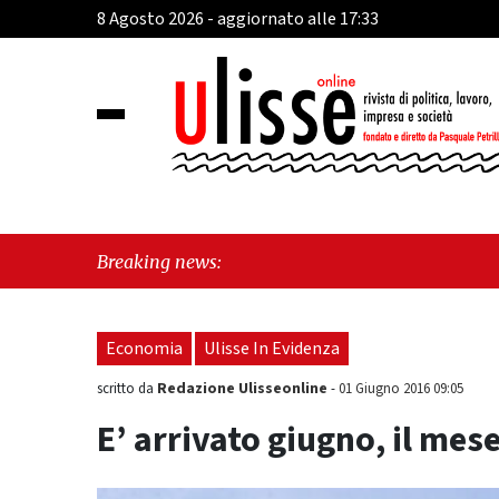
8 Agosto 2026 - aggiornato alle 17:33
"Cava de
Breaking news:
sull'ult
Economia
Ulisse In Evidenza
Redazione Ulisseonline
scritto da
-
01 Giugno 2016 09:05
E’ arrivato giugno, il mes