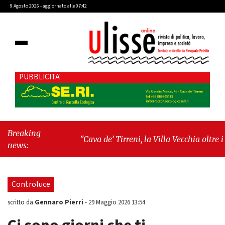
9 Agosto 2026 - aggiornato alle 07:42
PUBBLICITA'
Breaking
"Cava de’ Tirreni, la Villa Vecchia oltre i
news:
vandali: il vero nodo è il senso di comunità"
-
"Cava de’ Tirreni, La Fratellanza sull'ultima
seduta consiliare: “Serve chiarezza!”"
Controluce
Gennaro Pierri
scritto da
-
29 Maggio 2026 13:54