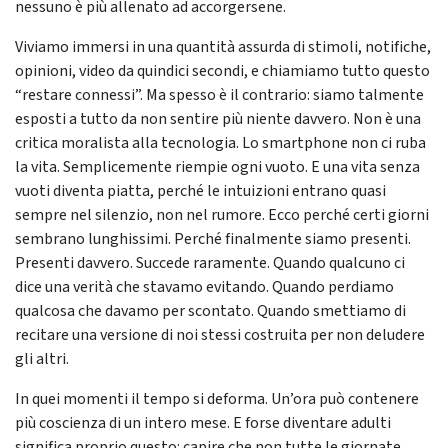
nessuno è più allenato ad accorgersene.
Viviamo immersi in una quantità assurda di stimoli, notifiche,
opinioni, video da quindici secondi, e chiamiamo tutto questo
“restare connessi”. Ma spesso è il contrario: siamo talmente
esposti a tutto da non sentire più niente davvero. Non è una
critica moralista alla tecnologia. Lo smartphone non ci ruba
la vita. Semplicemente riempie ogni vuoto. E una vita senza
vuoti diventa piatta, perché le intuizioni entrano quasi
sempre nel silenzio, non nel rumore. Ecco perché certi giorni
sembrano lunghissimi. Perché finalmente siamo presenti.
Presenti davvero. Succede raramente. Quando qualcuno ci
dice una verità che stavamo evitando. Quando perdiamo
qualcosa che davamo per scontato. Quando smettiamo di
recitare una versione di noi stessi costruita per non deludere
gli altri.
In quei momenti il tempo si deforma. Un’ora può contenere
più coscienza di un intero mese. E forse diventare adulti
significa proprio questo: capire che non tutte le giornate