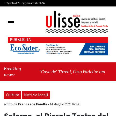
7 Agosto 2026 - aggiornato alle 16:56
PUBBLICITA'
Breaking
"Cava de' Tirreni, Caso Fariello: ora torniamo
news:
ai problemi veri"
-
"Cava de' Tirreni, quando
la burocrazia dimentica perché esiste"
Cultura
Notizie locali
Francesca Faiella
scritto da
-
14 Maggio 2026 07:52