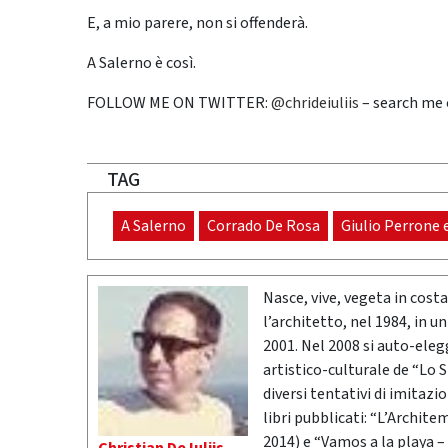
E, a mio parere, non si offenderà.
A Salerno è così.
FOLLOW ME ON TWITTER:
@chrideiuliis
– search me
TAG
A Salerno
Corrado De Rosa
Giulio Perrone 
Nasce, vive, vegeta in costa
l’architetto, nel 1984, in 
2001. Nel 2008 si auto-ele
artistico-culturale de “Lo 
diversi tentativi di imitaz
libri pubblicati: “L’Archite
2014) e “Vamos a la playa