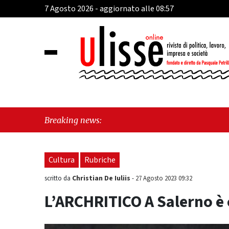
7 Agosto 2026 - aggiornato alle 08:57
"Fran
Breaking news:
Farie
Cultura
Rubriche
Christian De Iuliis
scritto da
-
27 Agosto 2023 09:32
L’ARCHRITICO A Salerno è 