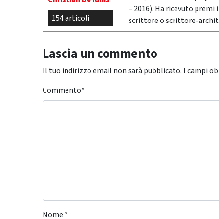
Christian De Iuliis
– 2016). Ha ricevuto premi i
154 articoli
scrittore o scrittore-archit
Lascia un commento
Il tuo indirizzo email non sarà pubblicato.
I campi ob
Commento
*
Nome
*