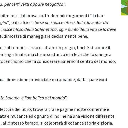
a, per certi versi appare neogotica
”.
tabilmente dal prosaico. Preferendo argomenti “da bar”
glio
”) o il calcio “
che se uno nasce tifoso della Juventus da
 nasce tifoso della Salernitana, ogni punto della vita se lo deve
le, dimostra di maneggiare decisamente bene.
 e al tempo stesso esaltare un pregio, finché si scopre il
’arringa finale, ma che in sostanza è la leva che lo spinge a
egocentrismo che fa considerare Salerno il centro del mondo,
ua dimensione provinciale ma amabile, dalla quale vuoi
mato Salerno, è l’ombelico del mondo
”.
lettura del libro, troverà tra le pagine molte conferme e
cata e mutante ed ognuno di noi ne ha una visione differente.
 allo stesso tempo, si celebrerà di cotanta storia e gloria.