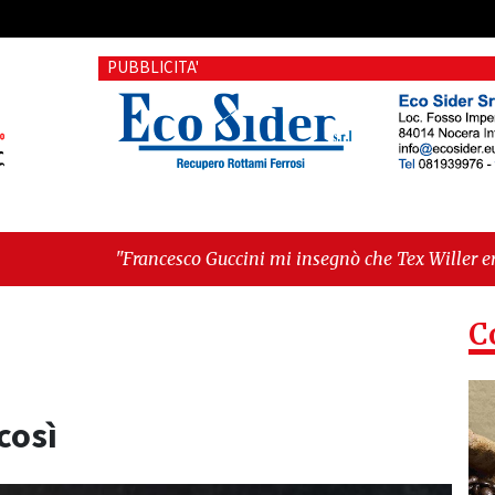
PUBBLICITA'
cesco Guccini mi insegnò che Tex Willer era letteratura"
-
"C
llo. L'opposizione lascia l'aula al momento del voto"
C
così