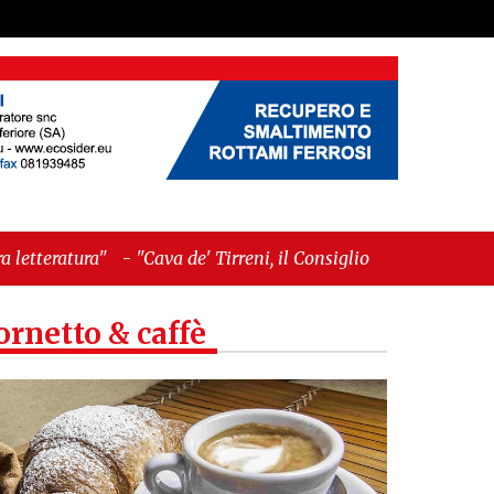
ava de' Tirreni, il Consiglio comunale conferma Sara
ornetto & caffè