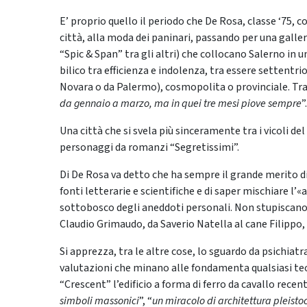
E’ proprio quello il periodo che De Rosa, classe ‘75, 
città, alla moda dei paninari, passando per una galle
“Spic & Span” tra gli altri) che collocano Salerno in u
bilico tra efficienza e indolenza, tra essere settentri
Novara o da Palermo), cosmopolita o provinciale. Tra 
da gennaio a marzo, ma in quei tre mesi piove sempre
”.
Una città che si svela più sinceramente tra i vicoli de
personaggi da romanzi “Segretissimi”.
Di De Rosa va detto che ha sempre il grande merito d
fonti letterarie e scientifiche e di saper mischiare l’«
sottobosco degli aneddoti personali. Non stupiscano q
Claudio Grimaudo, da Saverio Natella al cane Filippo, 
Si apprezza, tra le altre cose, lo sguardo da psichiatr
valutazioni che minano alle fondamenta qualsiasi teo
“Crescent” l’edificio a forma di ferro da cavallo rece
simboli massonici
”, “
un miracolo di architettura pleisto