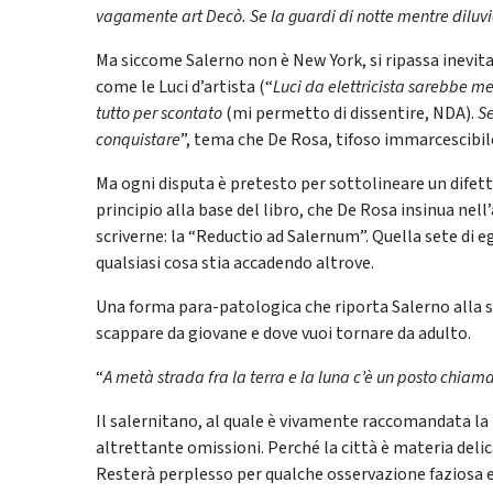
vagamente art Decò. Se la guardi di notte mentre diluvi
Ma siccome Salerno non è New York, si ripassa inevi
come le Luci d’artista (“
Luci da elettricista sarebbe me
tutto per scontato
(mi permetto di dissentire, NDA).
Se
conquistare
”, tema che De Rosa, tifoso immarcescibi
Ma ogni disputa è pretesto per sottolineare un difetto
principio alla base del libro, che De Rosa insinua nell
scriverne: la “Reductio ad Salernum”. Quella sete di 
qualsiasi cosa stia accadendo altrove.
Una forma para-patologica che riporta Salerno alla s
scappare da giovane e dove vuoi tornare da adulto.
“
A metà strada fra la terra e la luna c’è un posto chia
Il salernitano, al quale è vivamente raccomandata la 
altrettante omissioni. Perché la città è materia deli
Resterà perplesso per qualche osservazione faziosa e,