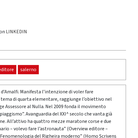
 on
LINKEDIN
editore
salerno
 d’Amalfi. Manifesta l’intenzione di voler fare
un tema di quarta elementare, raggiunge l’obiettivo nel
gge Assessore al Nulla. Nel 2009 fonda il movimento
Spiaggismo”. Avanguardia del XXI^ secolo che vanta già
ione. All’attivo ha quattro mezze maratone corse e due
mario – volevo fare l’astronauta” (Overview editore –
 – Fenomenologia del Righeira moderno” (Homo Scrivens