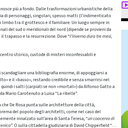
conosce più a fondo. Dalle trasformazioni urbanistiche della
ria di personaggi, singolari, spesso matti (l’indimenticato
n limbo tra il grottesco e il familiare. Un luogo sempre in
onali del sud o meridionali del nord (dipende se provieni da
il trapasso e la resurrezione. Dove “
l’inverno dura tre mesi,
l centro storico, custode di misteri inconfessabili e
i scandagliare una bibliografia enorme, di appoggiarsi a
alto» e il «basso», restando credibile e senza smarrirsi nel
uindi i salti (carpiati se non «mortali») da Alfonso Gatto a
da Mario Carotenuto a Luisa “La ribelle”.
a che De Rosa punta sulle architetture della città,
rema del popolo degli architetti, come nel caso del
ntemente innalzato sull’area di Santa Teresa, “
un coacervo di
cenica
”. O sulla cittadella giudiziaria di David Chipperfield “…