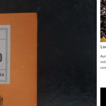
Lo
Aum
mil
con