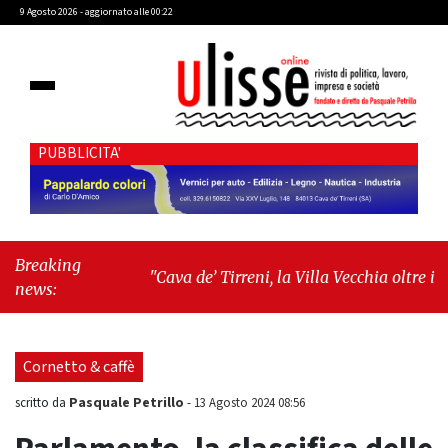
9 Agosto 2026 - aggiornato alle 00:22
PUBBLICITA'
Breaking
"Cava de’ Tirreni, la Villa Vecchia oltre i
news:
vandali: il vero nodo è il senso di comunità"
-
"Cava de’ Tirreni, La Fratellanza sull'ultima
seduta consiliare: “Serve chiarezza!”"
Cornetto & caffè
Pasquale Petrillo
scritto da
-
13 Agosto 2024 08:56