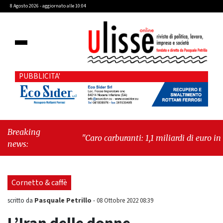
8 Agosto 2026 - aggiornato alle 10:04
PUBBLICITA'
Breaking
"Caro carburanti: 1,1 miliardi di euro in più al
news:
mese"
-
"Francesco Guccini, la voce di un
Paese intero"
Cornetto & caffè
Pasquale Petrillo
scritto da
-
08 Ottobre 2022 08:39