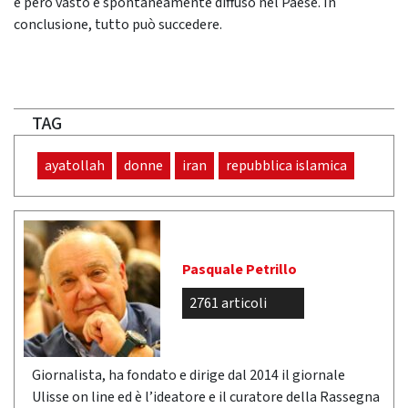
è però vasto e spontaneamente diffuso nel Paese. In
conclusione, tutto può succedere.
TAG
ayatollah
donne
iran
repubblica islamica
Pasquale Petrillo
2761 articoli
Giornalista, ha fondato e dirige dal 2014 il giornale
Ulisse on line ed è l’ideatore e il curatore della Rassegna