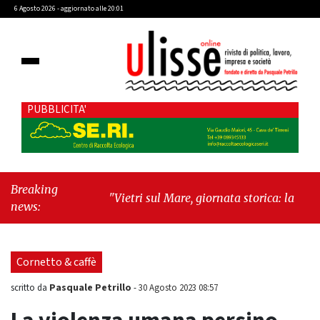
6 Agosto 2026 - aggiornato alle 20:01
PUBBLICITA'
Breaking
"Vietri sul Mare, giornata storica: la ceramica
news:
ammessa alla fase europea per l’IGP"
-
"Hudson Yards: qui New York morde il futuro"
Cornetto & caffè
Pasquale Petrillo
scritto da
-
30 Agosto 2023 08:57