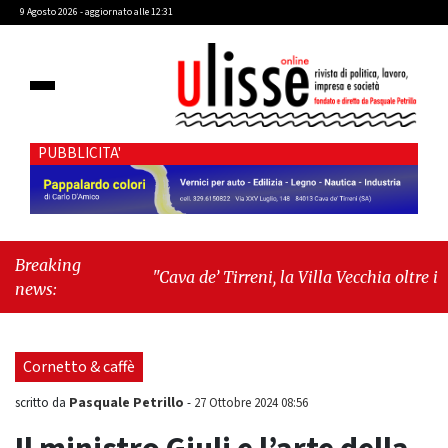
9 Agosto 2026 - aggiornato alle 12:31
PUBBLICITA'
Breaking
"Cava de’ Tirreni, la Villa Vecchia oltre i
news:
vandali: il vero nodo è il senso di comunità"
-
"Cava de’ Tirreni, La Fratellanza sull'ultima
seduta consiliare: “Serve chiarezza!”"
Cornetto & caffè
Pasquale Petrillo
scritto da
-
27 Ottobre 2024 08:56