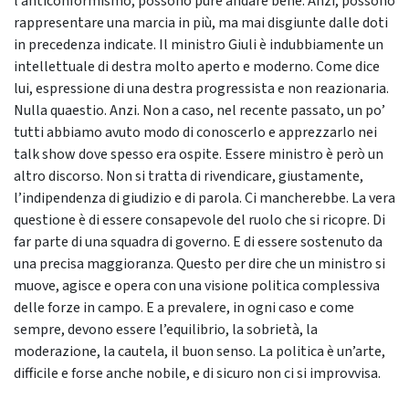
l’anticonformismo, possono pure andare bene. Anzi, possono
rappresentare una marcia in più, ma mai disgiunte dalle doti
in precedenza indicate. Il ministro Giuli è indubbiamente un
intellettuale di destra molto aperto e moderno. Come dice
lui, espressione di una destra progressista e non reazionaria.
Nulla quaestio. Anzi. Non a caso, nel recente passato, un po’
tutti abbiamo avuto modo di conoscerlo e apprezzarlo nei
talk show dove spesso era ospite. Essere ministro è però un
altro discorso. Non si tratta di rivendicare, giustamente,
l’indipendenza di giudizio e di parola. Ci mancherebbe. La vera
questione è di essere consapevole del ruolo che si ricopre. Di
far parte di una squadra di governo. E di essere sostenuto da
una precisa maggioranza. Questo per dire che un ministro si
muove, agisce e opera con una visione politica complessiva
delle forze in campo. E a prevalere, in ogni caso e come
sempre, devono essere l’equilibrio, la sobrietà, la
moderazione, la cautela, il buon senso. La politica è un’arte,
difficile e forse anche nobile, e di sicuro non ci si improvvisa.