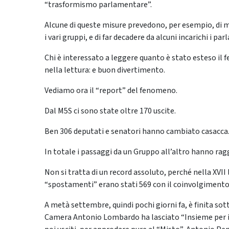
“trasformismo parlamentare”.
Alcune di queste misure prevedono, per esempio, di modi
i vari gruppi, e di far decadere da alcuni incarichi i 
Chi è interessato a leggere quanto è stato esteso il 
nella lettura: e buon divertimento.
Vediamo ora il “report” del fenomeno.
Dal M5S ci sono state oltre 170 uscite.
Ben 306 deputati e senatori hanno cambiato casacca
In totale i passaggi da un Gruppo all’altro hanno rag
Non si tratta di un record assoluto, perché nella XVII
“spostamenti” erano stati 569 con il coinvolgimento
A metà settembre, quindi pochi giorni fa, è finita sotto
Camera Antonio Lombardo ha lasciato “Insieme per il