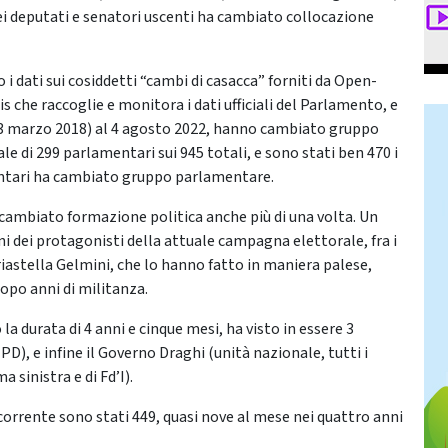
ei deputati e senatori uscenti ha cambiato collocazione
 i dati sui cosiddetti “cambi di casacca” forniti da Open-
che raccoglie e monitora i dati ufficiali del Parlamento, e
l 23 marzo 2018) al 4 agosto 2022, hanno cambiato gruppo
e di 299 parlamentari sui 945 totali, e sono stati ben 470 i
mentari ha cambiato gruppo parlamentare.
 cambiato formazione politica anche più di una volta. Un
i dei protagonisti della attuale campagna elettorale, fra i
iastella Gelmini, che lo hanno fatto in maniera palese,
opo anni di militanza.
 la durata di 4 anni e cinque mesi, ha visto in essere 3
 PD), e infine il Governo Draghi (unità nazionale, tutti i
 sinistra e di Fd’I).
a corrente sono stati 449, quasi nove al mese nei quattro anni