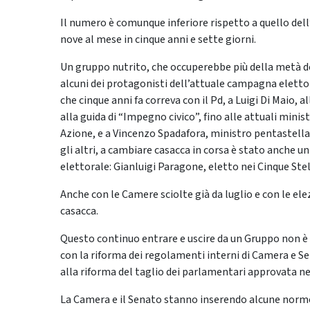
Il numero è comunque inferiore rispetto a quello dell’
nove al mese in cinque anni e sette giorni.
Un gruppo nutrito, che occuperebbe più della metà deg
alcuni dei protagonisti dell’attuale campagna elettora
che cinque anni fa correva con il Pd, a Luigi Di Maio, 
alla guida di “Impegno civico”, fino alle attuali mini
Azione, e a Vincenzo Spadafora, ministro pentastellato
gli altri, a cambiare casacca in corsa è stato anche u
elettorale: Gianluigi Paragone, eletto nei Cinque Stelle
Anche con le Camere sciolte già da luglio e con le ele
casacca.
Questo continuo entrare e uscire da un Gruppo non 
con la riforma dei regolamenti interni di Camera e S
alla riforma del taglio dei parlamentari approvata ne
La Camera e il Senato stanno inserendo alcune norme