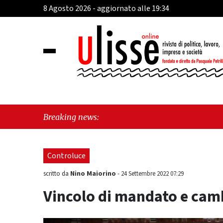
8 Agosto 2026 - aggiornato alle 19:34
"Cava de’
Breaking news:
sull'ulti
Controluce
Nino Maiorino
scritto da
-
24 Settembre 2022 07:29
Vincolo di mandato e camb