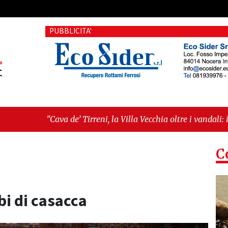
PUBBLICITA'
 Tirreni, la Villa Vecchia oltre i vandali: il vero nodo è il sen
ma seduta consiliare: “Serve chiarezza!”"
C
i di casacca