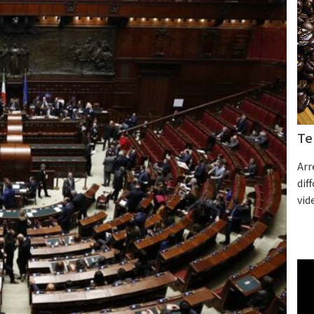
Te
Arr
dif
vid