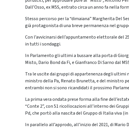
poi usciti, per approdare pure al “Misto”, Antonio P
Dall’Osso, ex M5S, entrato circa un anno fa nella for
Stesso percorso per la “dimaiana” Margherita Del Ses
già protagonista di una breve permanenza nel gruppo d
Con l’avvicinarsi dell’appuntamento elettorale del 25
in tutti i sondaggi.
In Parlamento gli ultimi a bussare alla porta di Gior
Misto, Dario Bond da Fi, e Gianfranco Di Sarno dal M5S
Tra le uscite dai gruppi di appartenenza degli ultimi 
ministro della Pa, Renato Brunetta, e del ministro pe
entrambi non si sono ricandidati il prossimo Parlam
La prima vera ondata prese forma alla fine dell’esta
“Conte 2”, con 51 ricollocazioni all’interno dei Grupp
Pd, che portò alla nascita del Gruppo di Italia viva (in
In parallelo all’approdo, all’inizio del 2021, di Mario