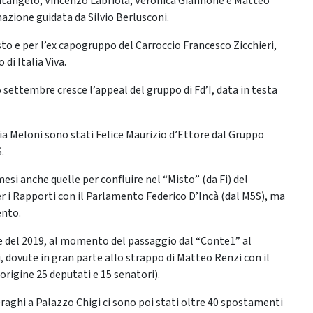
entangelo, Vincenzo Labriola, Veronica Giannone e Matteo
mazione guidata da Silvio Berlusconi.
to e per l’ex capogruppo del Carroccio Francesco Zicchieri,
i Italia Viva.
 settembre cresce l’appeal del gruppo di Fd’I, data in testa
gia Meloni sono stati Felice Maurizio d’Ettore dal Gruppo
.
mesi anche quelle per confluire nel “Misto” (da Fi) del
r i Rapporti con il Parlamento Federico D’Incà (dal M5S), ma
ento.
te del 2019, al momento del passaggio dal “Conte1” al
i, dovute in gran parte allo strappo di Matteo Renzi con il
 origine 25 deputati e 15 senatori).
 Draghi a Palazzo Chigi ci sono poi stati oltre 40 spostamenti