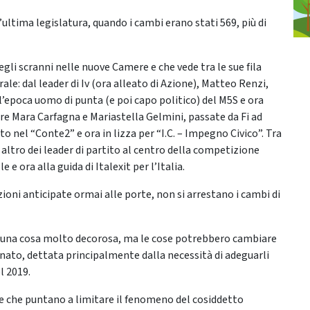
ultima legislatura, quando i cambi erano stati 569, più di
li scranni nelle nuove Camere e che vede tra le sue fila
le: dal leader di Iv (ora alleato di Azione), Matteo Renzi,
all’epoca uomo di punta (e poi capo politico) del M5S e ora
stre Mara Carfagna e Mariastella Gelmini, passate da Fi ad
 nel “Conte2” e ora in lizza per “I.C. – Impegno Civico”. Tra
n altro dei leader di partito al centro della competizione
 e ora alla guida di Italexit per l’Italia.
zioni anticipate ormai alle porte, non si arrestano i cambi di
è una cosa molto decorosa, ma le cose potrebbero cambiare
enato, dettata principalmente dalla necessità di adeguarli
l 2019.
 che puntano a limitare il fenomeno del cosiddetto