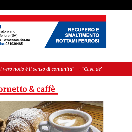
so di comunità"
-
"Cava de’ Tirreni, La Fratellanza
ornetto & caffè