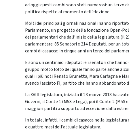
ad oggi questi cambi sono stati numerosi: un terzo d
politica rispetto al momento dell’elezione.
Molti dei principali giornali nazionali hanno riportato
Parlamento, un progetto della fondazione Open-Polis 
dei parlamentari che dall’inizio della legislatura (i
parlamentare: 85 Senatori e 214 Deputati, per un total
cambi di casacca; in cinque anni un terzo dei parla
E sono un centinaio i deputati e i senatori che hanno
gruppo molto folto del quale fanno parte anche alcun
quali i più noti Renato Brunetta, Mara Carfagna e Mar
avendo lasciato FI, partito che hanno abbandonato d
La XVIII legislatura, iniziata il 23 marzo 2018 ha avuto
Governi, il Conte 1 (M5S e Lega), poi il Conte 2 (M5S e
maggiori partiti a supporto ad eccezione dalla estrema
In totale, infatti, i cambi di casacca nella legislatur
e quattro mesi dell’attuale legislatura.