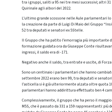
tra i gruppi, saliti a 95 nei tre mesi successivi; altri
Quirinale agli albori del 2022.
L’ultimo grande scossone nelle Aule parlamentari lo 
la creazione da parte di Luigi Di Maio del Gruppo “Ins
52 tra deputati e senatori ex 5Stelle.
Il Gruppo che ha patito l’emorragia più importante di
formazione guidata ora da Giuseppe Conte risultavan
ingressi, il saldo era di -171.
Negativo anche il saldo, tra entrate e uscite, di Forza 
Sono un centinaio i parlamentari che hanno cambiato 
settembre 2022 erano ben 99, tra deputati e senatori
l’asticella si è già ulteriormente alzata oltre quota 
parlamentari hanno addirittura effettuato ben 4 cam
Complessivamente, il gruppo che ha perso il maggior n
M5S, che è passato da 331 a 159 rappresentanti: più de