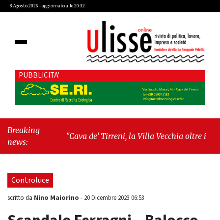
8 Agosto 2026 - aggiornato alle 20:32
PUBBLICITA'
Breaking
"Cava de’ Tirreni, la Villa Vecchia oltre i vandali:
news:
il vero nodo è il senso di comunità"
-
"Cava de’
Tirreni, La Fratellanza sull'ultima seduta
consiliare: “Serve chiarezza!”"
Controluce
Nino Maiorino
scritto da
-
20 Dicembre 2023 06:53