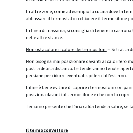
In altre zone, come ad esempio la cucina dove la temp
abbassare il termostato o chiudere il termosifone po
In linea di massima, si consiglia di tenere in casa una
nelle altre stanze.
Non ostacolare il calore dei termosifoni
– Si tratta d
Non bisogna mai posizionare davanti al calorifero mo
posti a debita distanza. Le tende vanno tenute aperte 
persiane per ridurre eventuali spifferi dall’esterno.
Infine è bene evitare di coprire i termosifoni con pan
posiziona davanti al termosifone e che non lo copre.
Teniamo presente che l’aria calda tende a salire, se la
Il termoconvettore