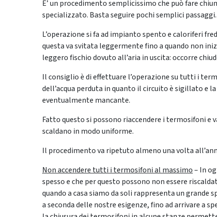
E’ un procedimento semplicissimo che può fare chiunq
specializzato. Basta seguire pochi semplici passaggi.
L’operazione si fa ad impianto spento e caloriferi fre
questa va svitata leggermente fino a quando non inizi
leggero fischio dovuto all’aria in uscita: occorre chiu
Il consiglio è di effettuare l’operazione su tutti i te
dell’acqua perduta in quanto il circuito è sigillato e l
eventualmente mancante.
Fatto questo si possono riaccendere i termosifoni e val
scaldano in modo uniforme.
Il procedimento va ripetuto almeno una volta all’an
Non accendere tutti i termosifoni al massimo
– In og
spesso e che per questo possono non essere riscalda
quando a casa siamo da soli rappresenta un grande sp
a seconda delle nostre esigenze, fino ad arrivare a sp
la chiusura dei termosifoni in alcune stanze permette di