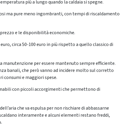
emperatura più a lungo quando la caldaia si spegne.
ostosi ma pure meno ingombranti, con tempi di riscaldamento
l prezzo e le disponibilità economiche.
euro, circa 50-100 euro in più rispetto a quello classico di
tta manutenzione per essere mantenuto sempre efficiente.
za banali, che però vanno ad incidere molto sul corretto
i consumi e maggiori spese.
sanabili con piccoli accorgimenti che permettono di
 dell’aria che va espulsa per non rischiare di abbassarne
i scaldano interamente e alcuni elementi restano freddi,
o.