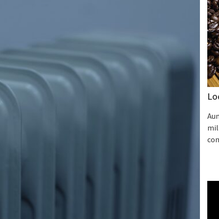
Lo
Aum
mil
con