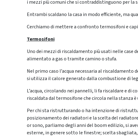
i mezzi più comuni che si contraddistinguono per la sem
Entrambi scaldano la casa in modo efficiente, ma qu
Cerchiamo di mettere a confronto termosifoni e capir
Termosifoni
Uno dei mezzi di riscaldamento più usati nelle case deg
alimentato a gas o tramite camino o stufa.
Nel primo caso l’acqua necessaria al riscaldamento de
si utilizza il calore generato dalla combustione di leg
L’acqua, circolando nei pannelli, li fa riscaldare e di c
riscaldata dal termosifone che circola nella stanza è
Per chi sta ristrutturando o ha intenzione di ristrut
posizionamento dei radiatori e la scelta del radiatore
or sono, parliamo degli anni del boom edilizio, si avev
esterne, in genere sotto le finestre; scelta sbagliata,