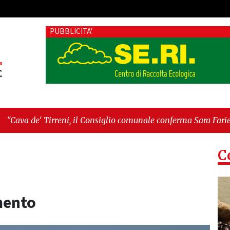
PUBBLICITA'
i, il Consiglio comunale conferma Sara Fariello. L'opposizione 
torica: la ceramica ammessa alla fase europea per l’IGP"
C
mento