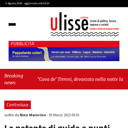
6 Agosto 2026 - aggiornato alle 04:20
PUBBLICITA'
Breaking
"Cava de’ Tirreni, devastata nella notte la Villa
news:
comunale. Il sindaco Giordano: «Non ci
fermeremo»"
-
"Italia sospesa tra identità,
fragilità sociali e pressioni economiche"
Controluce
Nino Maiorino
scritto da
-
03 Marzo 2022 09:35