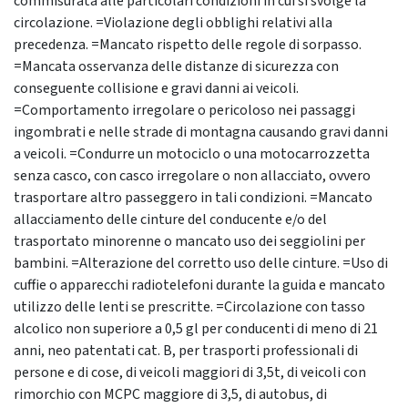
commisurata alle particolari condizioni in cui si svolge la
circolazione. =Violazione degli obblighi relativi alla
precedenza. =Mancato rispetto delle regole di sorpasso.
=Mancata osservanza delle distanze di sicurezza con
conseguente collisione e gravi danni ai veicoli.
=Comportamento irregolare o pericoloso nei passaggi
ingombrati e nelle strade di montagna causando gravi danni
a veicoli. =Condurre un motociclo o una motocarrozzetta
senza casco, con casco irregolare o non allacciato, ovvero
trasportare altro passeggero in tali condizioni. =Mancato
allacciamento delle cinture del conducente e/o del
trasportato minorenne o mancato uso dei seggiolini per
bambini. =Alterazione del corretto uso delle cinture. =Uso di
cuffie o apparecchi radiotelefoni durante la guida e mancato
utilizzo delle lenti se prescritte. =Circolazione con tasso
alcolico non superiore a 0,5 gl per conducenti di meno di 21
anni, neo patentati cat. B, per trasporti professionali di
persone e di cose, di veicoli maggiori di 3,5t, di veicoli con
rimorchio con MCPC maggiore di 3,5, di autobus, di