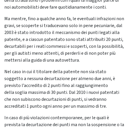
della strada sono i problemi con i quali la maggior parte di
noi automobilisti deve fare quotidianamente i conti.
Ma mentre, fino a qualche anno fa, le eventuali infrazioni non
gravi, se scoperte si traducevano solo in pene pecuniarie, dal
2003 è stato introdotto il meccanismo dei punti legati alla
patente, e a ciascun patentato sono stati attribuiti 20 punti,
decurtabili per i reati commessi e scoperti, con la possibilità,
per gli autisti meno attenti, di perderli e di non poter più
mettersi alla guida di una autovettura.
Nel caso in cui il titolare della patente non sia stato
soggetto a nessuna decurtazione per almeno due anni, è
previsto l’accredito di 2 punti fino al raggiungimento
della soglia massima di 30 punti. Dal 2010 i nuovi patentati
che non subiscono decurtazioni di punti, si vedranno
accreditati 1 punto ogni anno per un massimo di tre.
In caso di più violazioni contemporanee, per le quali è
prevista la decurtazione dei punti ma non la sospensione o la