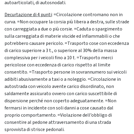
autoarticolati, di autosnodati.
Decurtazione di 4 punti
: =Circolazione contromano non in
curva. =Non occupare la corsia più libera a destra, sulle strade
con carreggiata a due o più corsie. =Caduta o spargimento
sulla carreggiata di materie viscide ed infiammabili o che
potrebbero causare pericolo. =Trasporto cose con eccedenza
di carico superiore a 3 t., o superiore al 30% della massa
complessiva per i veicoli fino a 10 t. =Trasporto merci
pericolose con eccedenza di carico rispetto al limite
consentito. =Trasporto persone in sovrannumero sui veicoli
adibiti abusivamente a taxi o a noleggio. =Circolazione in
autostrada con veicolo avente carico disordinato, non
saldamente assicurato ovvero con carico suscettibile di
dispersione perché non coperto adeguatamente. =Non
fermarsi in incidente con soli danni a cose causato dal
proprio comportamento. =Violazione dell’obbligo di
consentire al pedone attraversamento di una strada
sprovvista di strisce pedonali.