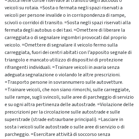
=Sosta nelle corsie riservate al transito degli autobus o
veicoli su rotaia. =Sosta o fermata negli spazi riservati a
veicoli per persone invalide o in corrispondenza di rampe,
scivoli o corridoi di transito. =Sosta negli spazi riservati alla
fermata degli autobus o dei taxi. =Omettere di liberare la
carreggiata o di segnalare ingombri provocati dal proprio
veicolo. =Omettere di segnalare il veicolo fermo sulla
carreggiata, fuori dei centri abitati con l’apposito segnale di
triangolo e mancato utilizzo di dispositivi di protezione
rifrangenti individuali. =Trainare veicoli in avaria senza
adeguata segnalazione o violando le altre prescrizioni.
=Trasporto persone in sovrannumero sulle autovetture.
=Trainare veicoli, che non siano rimorchi, sulle carreggiate,
sulle rampe, sugli svincoli, sulle aree di parcheggio di servizio
e su ogni altra pertinenza delle autostrade. =Violazione delle
prescrizioni per la circolazione sulle autostrade e sulle
superstrade (strade extraurbane principali). =Lasciare in
sosta i veicoli sulle autostrade o sulle aree di servizio o di
parcheggio. =Esercitare attività di soccorso senza