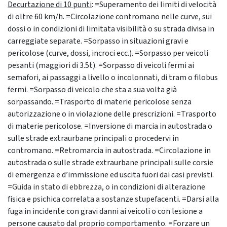
Decurtazione di 10 punti
: =Superamento dei limiti di velocità
di oltre 60 km/h. =Circolazione contromano nelle curve, sui
dossi o in condizioni di limitata visibilità o su strada divisa in
carreggiate separate. =Sorpasso in situazioni gravi e
pericolose (curve, dossi, incroci ecc.). =Sorpasso per veicoli
pesanti (maggiori di 3.5t). =Sorpasso di veicoli fermi ai
semafori, ai passaggi a livello o incolonnati, di tram o filobus
fermi. =Sorpasso di veicolo che sta a sua volta già
sorpassando. =Trasporto di materie pericolose senza
autorizzazione o in violazione delle prescrizioni. =Trasporto
di materie pericolose. =Inversione di marcia in autostrada o
sulle strade extraurbane principali o procedervi in
contromano. =Retromarcia in autostrada. =Circolazione in
autostrada o sulle strade extraurbane principali sulle corsie
di emergenza e d’immissione ed uscita fuori dai casi previsti.
=
Guida in stato di ebbrezza
, o in condizioni di alterazione
fisica e psichica correlata a sostanze stupefacenti. =Darsi alla
fuga in incidente con gravi danni ai veicoli o con lesione a
persone causato dal proprio comportamento. =Forzare un