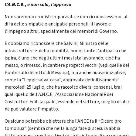
L’A
.N.C.E
., e non solo, l’approva
Non saremmo cronisti imparziali se non riconoscessimo, al
di là delle simpatie o antipatie personali, il lavoro e
l’impegno altrui, specialmente dei membri di Governo.
E dobbiamo riconoscere che Salvini, Ministro delle
infrastrutture e della mobilità, nonostante l’antipatia che
ispira, è uno che negli ultimi mesi sta lavorando, cioè ha
messo, o rimesso, in cantiere progetti vecchi (vedi quelle del
Ponte sullo Stretto di Messina), ma anche nuove iniziative,
come la “Legge salva-casa”, approvata definitivamente
mercoledì 25 luglio, che ha raccolto diversi consensi, tra i
quali quello dell’A.N.C.E. l’Associazione Nazionale dei
Costruttori Edili la quale, essendo nel settore, meglio di altri
ne può valutare l’impatto.
Qualcuno potrebbe obiettare che l’ANCE fa il “Cicero pro
tomo sua” (sembra che nella lunga fase di stesura abbia
fatto proposte migliorative) ma è il sintomo di un consenso