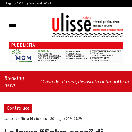
6 Agosto 2026 - aggiornato alle 01:45
PUBBLICITA'
Breaking
"Cava de’ Tirreni, devastata nella notte la Villa
news:
comunale. Il sindaco Giordano: «Non ci
fermeremo»"
-
"Italia sospesa tra identità,
fragilità sociali e pressioni economiche"
Controluce
Nino Maiorino
scritto da
-
30 Luglio 2024 07:29