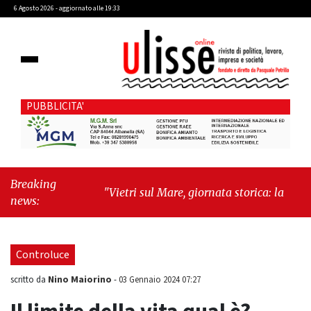
6 Agosto 2026 - aggiornato alle 19:33
PUBBLICITA'
Breaking
"Vietri sul Mare, giornata storica: la ceramica
news:
ammessa alla fase europea per l’IGP"
-
"Hudson Yards: qui New York morde il futuro"
Controluce
Nino Maiorino
scritto da
-
03 Gennaio 2024 07:27