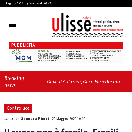
8 Agosto 2026 - aggiornato alle 03:47
PUBBLICITA'
Breaking
"Cava de' Tirreni, Caso Fariello: ora torniamo
news:
ai problemi veri"
-
"Cava de' Tirreni, quando
la burocrazia dimentica perché esiste"
Controluce
Gennaro Pierri
scritto da
-
27 Maggio 2026 10:40