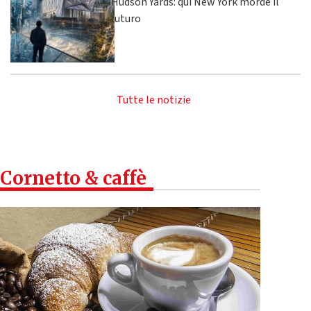
Hudson Yards: qui New York morde il
futuro
Tutte le notizie
Cornetto & caffè