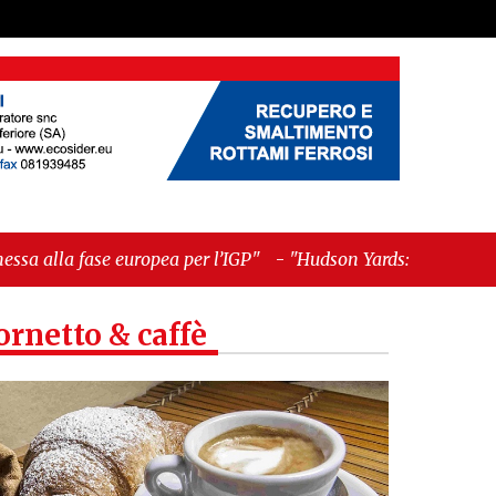
a per l’IGP"
-
"Hudson Yards: qui New York morde
ornetto & caffè