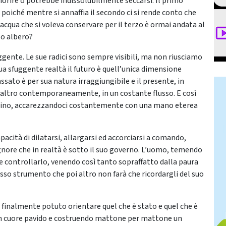
 fiorire o potrebbe indissolubilmente seccarsi. Il primo
 poiché mentre si annaffia il secondo ci si rende conto che
 acqua che si voleva conservare per il terzo è ormai andata al
zo albero?
fuggente. Le sue radici sono sempre visibili, ma non riusciamo
ua sfuggente realtà il futuro è quell’unica dimensione
ato è per sua natura irraggiungibile e il presente, in
 l’altro contemporaneamente, in un costante flusso. E così
 vicino, accarezzandoci costantemente con una mano eterea
acità di dilatarsi, allargarsi ed accorciarsi a comando,
nore che in realtà è sotto il suo governo. L’uomo, temendo
 e controllarlo, venendo così tanto sopraffatto dalla paura
tesso strumento che poi altro non farà che ricordargli del suo
finalmente potuto orientare quel che è stato e quel che è
’un cuore pavido e costruendo mattone per mattone un