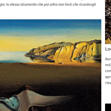
gio: lo stesso strumento che poi altro non farà che ricordargli
Lo
Aum
mil
con
apr
ris