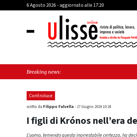
6 Agosto 2026 - aggiornato alle 17:20
"Vietri su
Breaking news:
il futuro"
Controluce
Filippo Falvella
scritto da
-
27 Giugno 2024 10:28
I figli di Krónos nell’era d
L'uomo, temendo questa inarrestabile certezza, ha decis