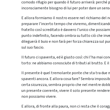
comodo rifugio per quando il futuro arriverà: perché
inconsciamente bisogno di lui per poter dare un senso 
E allora formiamo il nostro essere nel richiamo del 
preparare l’incerto tempo che vivremo, dimentican
fratello così screditato è davvero l’unico che possiam
punto indefinito, facendo ombra su tutto ciò che inv
dileguerà il buio e non farà per forza chiarezza sul
sul suo fascio.
Il futuro ci spaventa, ed è giusto così: chi l’ha mai con
torto: ne abbiamo conosciute di tributi al brutto. E il
Il presente è quel tremolante ponte che sta tra due
spaventi ancora. E allora cosa fare? Sembra impossi
certa sicurezza, sembra proprio che nel mentre dob
un presente coerente, vivere il solo presente rendereb
non possiamo vivere.
E allora, di fronte alla paura, non ci resta che il cora