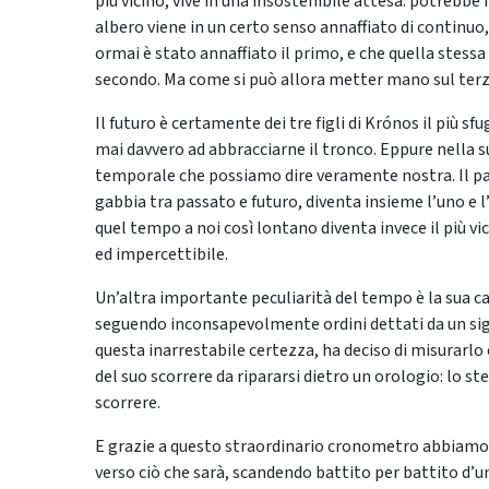
più vicino, vive in una insostenibile attesa: potrebbe
albero viene in un certo senso annaffiato di continuo,
ormai è stato annaffiato il primo, e che quella stessa
secondo. Ma come si può allora metter mano sul ter
Il futuro è certamente dei tre figli di Krónos il più s
mai davvero ad abbracciarne il tronco. Eppure nella s
temporale che possiamo dire veramente nostra. Il pass
gabbia tra passato e futuro, diventa insieme l’uno e
quel tempo a noi così lontano diventa invece il più
ed impercettibile.
Un’altra importante peculiarità del tempo è la sua cap
seguendo inconsapevolmente ordini dettati da un sig
questa inarrestabile certezza, ha deciso di misurarlo
del suo scorrere da ripararsi dietro un orologio: lo s
scorrere.
E grazie a questo straordinario cronometro abbiamo 
verso ciò che sarà, scandendo battito per battito d