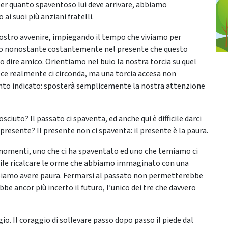
 per quanto spaventoso lui deve arrivare, abbiamo
ai suoi più anziani fratelli.
nostro avvenire, impiegando il tempo che viviamo per
do nonostante costantemente nel presente che questo
o dire amico. Orientiamo nel buio la nostra torcia su quel
ece realmente ci circonda, ma una torcia accesa non
 punto indicato: sposterà semplicemente la nostra attenzione
osciuto? Il passato ci spaventa, ed anche qui è difficile darci
 presente? Il presente non ci spaventa: il presente è la paura.
 momenti, uno che ci ha spaventato ed uno che temiamo ci
bile ricalcare le orme che abbiamo immaginato con una
biamo avere paura. Fermarsi al passato non permetterebbe
be ancor più incerto il futuro, l’unico dei tre che davvero
ggio. Il coraggio di sollevare passo dopo passo il piede dal