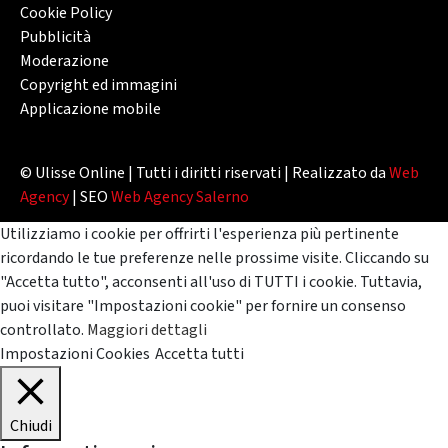
Cookie Policy
Pubblicità
Moderazione
Copyright ed immagini
Applicazione mobile
© Ulisse Online | Tutti i diritti riservati | Realizzato da
Web
Agency
| SEO
Web Agency Salerno
Utilizziamo i cookie per offrirti l'esperienza più pertinente
ricordando le tue preferenze nelle prossime visite. Cliccando su
"Accetta tutto", acconsenti all'uso di TUTTI i cookie. Tuttavia,
puoi visitare "Impostazioni cookie" per fornire un consenso
controllato.
Maggiori dettagli
Impostazioni Cookies
Accetta tutti
Chiudi