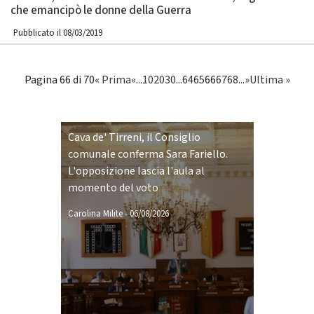
che emancipò le donne della Guerra
Pubblicato il 08/03/2019
Pagina 66 di 70
« Prima
«
...
10
20
30
...
64
65
66
67
68
...
»
Ultima »
Cava de' Tirreni, il Consiglio
comunale conferma Sara Fariello.
L'opposizione lascia l'aula al
momento del voto
Carolina Milite
-
06/08/2026