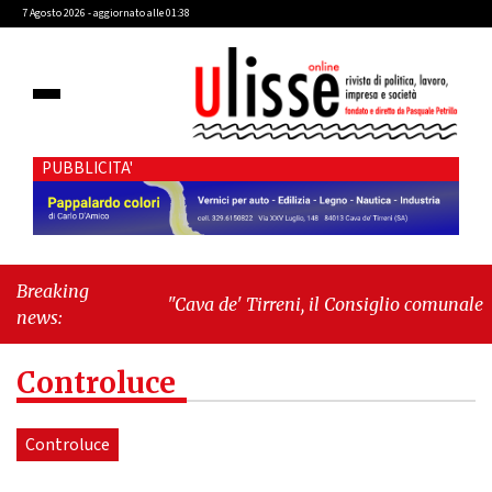
7 Agosto 2026 - aggiornato alle 01:38
PUBBLICITA'
Breaking
"Cava de' Tirreni, il Consiglio comunale conferma
news:
Sara Fariello. L'opposizione lascia l'aula al
momento del voto"
-
"Vietri sul Mare, giornata
Controluce
storica: la ceramica ammessa alla fase europea per
l’IGP"
Controluce