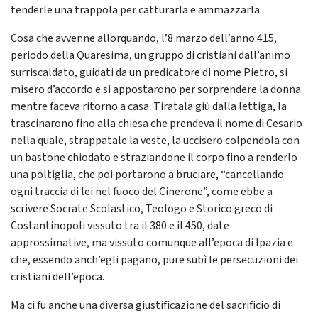
tenderle una trappola per catturarla e ammazzarla.
Cosa che avvenne allorquando, l’8 marzo dell’anno 415,
periodo della Quaresima, un gruppo di cristiani dall’animo
surriscaldato, guidati da un predicatore di nome Pietro, si
misero d’accordo e si appostarono per sorprendere la donna
mentre faceva ritorno a casa. Tiratala giù dalla lettiga, la
trascinarono fino alla chiesa che prendeva il nome di Cesario
nella quale, strappatale la veste, la uccisero colpendola con
un bastone chiodato e straziandone il corpo fino a renderlo
una poltiglia, che poi portarono a bruciare, “cancellando
ogni traccia di lei nel fuoco del Cinerone”, come ebbe a
scrivere Socrate Scolastico, Teologo e Storico greco di
Costantinopoli vissuto tra il 380 e il 450, date
approssimative, ma vissuto comunque all’epoca di Ipazia e
che, essendo anch’egli pagano, pure subì le persecuzioni dei
cristiani dell’epoca.
Ma ci fu anche una diversa giustificazione del sacrificio di