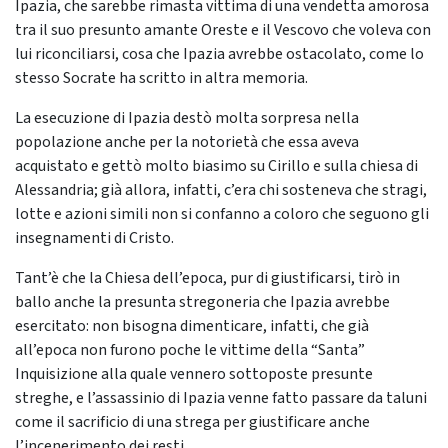
Ipazia, che sarebbe rimasta vittima di una vendetta amorosa
tra il suo presunto amante Oreste e il Vescovo che voleva con
lui riconciliarsi, cosa che Ipazia avrebbe ostacolato, come lo
stesso Socrate ha scritto in altra memoria.
La esecuzione di Ipazia destò molta sorpresa nella
popolazione anche per la notorietà che essa aveva
acquistato e gettò molto biasimo su Cirillo e sulla chiesa di
Alessandria; già allora, infatti, c’era chi sosteneva che stragi,
lotte e azioni simili non si confanno a coloro che seguono gli
insegnamenti di Cristo.
Tant’è che la Chiesa dell’epoca, pur di giustificarsi, tirò in
ballo anche la presunta stregoneria che Ipazia avrebbe
esercitato: non bisogna dimenticare, infatti, che già
all’epoca non furono poche le vittime della “Santa”
Inquisizione alla quale vennero sottoposte presunte
streghe, e l’assassinio di Ipazia venne fatto passare da taluni
come il sacrificio di una strega per giustificare anche
l’incenerimento dei resti.