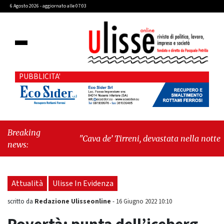
6 Agosto 2026 - aggiornato alle 07:03
PUBBLICITA'
Breaking
"Cava de’ Tirreni, devastata nella notte la
news:
Villa comunale. Il sindaco Giordano: «Non ci
fermeremo»"
-
"Italia sospesa tra identità,
fragilità sociali e pressioni economiche"
Attualità
Ulisse In Evidenza
Redazione Ulisseonline
scritto da
-
16 Giugno 2022 10:10