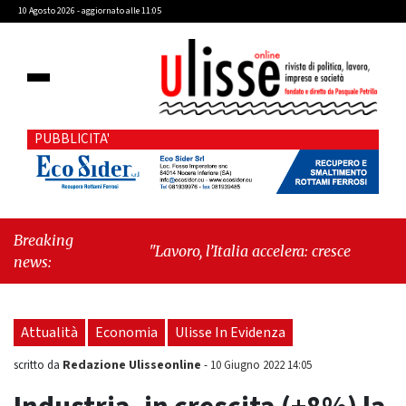
10 Agosto 2026 - aggiornato alle 11:05
PUBBLICITA'
Breaking
"Lavoro, l’Italia accelera: cresce l’occupazione,
news:
cala la disoccupazione"
-
"Massimiliano
Cencelli, una figura quasi mitologica della
Prima Repubblica"
Attualità
Economia
Ulisse In Evidenza
Redazione Ulisseonline
scritto da
-
10 Giugno 2022 14:05