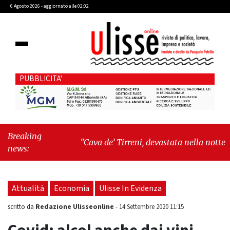
6 Agosto 2026 - aggiornato alle 02:02
PUBBLICITA'
Breaking
"Cava de’ Tirreni, devastata nella notte la Villa
news:
comunale. Il sindaco Giordano: «Non ci
fermeremo»"
-
"Italia sospesa tra identità,
fragilità sociali e pressioni economiche"
Attualità
Economia
Ulisse In Evidenza
Redazione Ulisseonline
scritto da
-
14 Settembre 2020 11:15