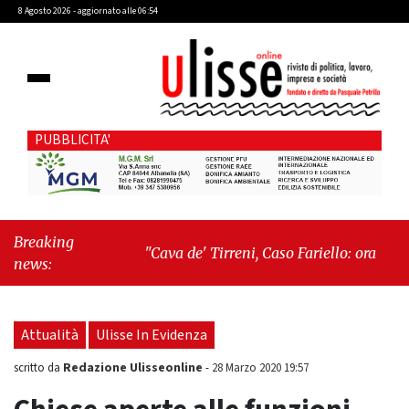
8 Agosto 2026 - aggiornato alle 06:54
PUBBLICITA'
Breaking
"Cava de' Tirreni, Caso Fariello: ora torniamo
news:
ai problemi veri"
-
"Cava de' Tirreni, quando
la burocrazia dimentica perché esiste"
Attualità
Ulisse In Evidenza
Redazione Ulisseonline
scritto da
-
28 Marzo 2020 19:57