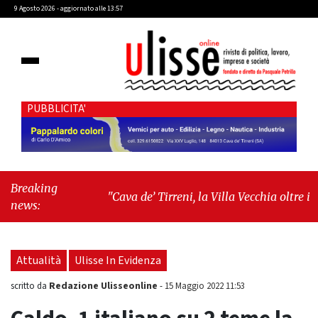
9 Agosto 2026 - aggiornato alle 13:57
PUBBLICITA'
Breaking
"Cava de’ Tirreni, la Villa Vecchia oltre i
news:
vandali: il vero nodo è il senso di comunità"
-
"Cava de’ Tirreni, La Fratellanza sull'ultima
seduta consiliare: “Serve chiarezza!”"
Attualità
Ulisse In Evidenza
Redazione Ulisseonline
scritto da
-
15 Maggio 2022 11:53