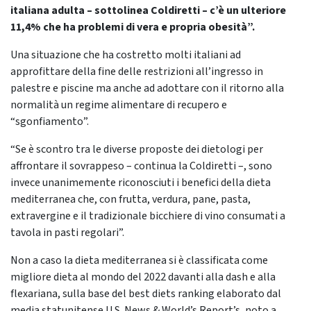
italiana adulta – sottolinea Coldiretti – c’è un ulteriore
11,4% che ha problemi di vera e propria obesità”.
Una situazione che ha costretto molti italiani ad
approfittare della fine delle restrizioni all’ingresso in
palestre e piscine ma anche ad adottare con il ritorno alla
normalità un regime alimentare di recupero e
“sgonfiamento”.
“Se è scontro tra le diverse proposte dei dietologi per
affrontare il sovrappeso – continua la Coldiretti –, sono
invece unanimemente riconosciuti i benefici della dieta
mediterranea che, con frutta, verdura, pane, pasta,
extravergine e il tradizionale bicchiere di vino consumati a
tavola in pasti regolari”.
Non a caso la dieta mediterranea si è classificata come
migliore dieta al mondo del 2022 davanti alla dash e alla
flexariana, sulla base del best diets ranking elaborato dal
media statunitense U.S. News & World’s Report’s, noto a