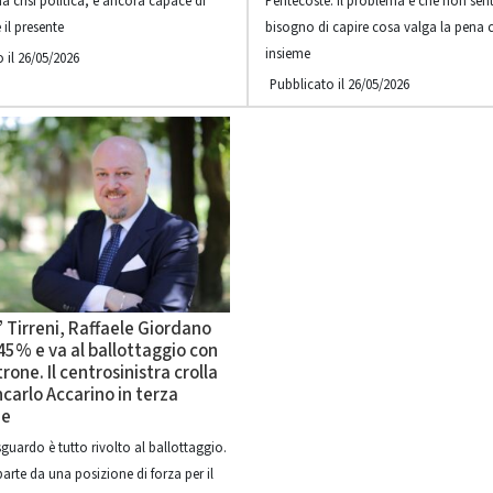
a crisi politica, e ancora capace di
Pentecoste. Il problema è che non sent
 il presente
bisogno di capire cosa valga la pena 
insieme
 il 26/05/2026
Pubblicato il 26/05/2026
 Tirreni, Raffaele Giordano
l 45% e va al ballottaggio con
trone. Il centrosinistra crolla
carlo Accarino in terza
ne
guardo è tutto rivolto al ballottaggio.
arte da una posizione di forza per il