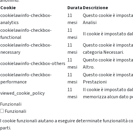
anonimo.
Cookie
Durata
Descrizione
cookielawinfo-checkbox-
11
Questo cookie è impostat
analytics
mesi
Analisi
cookielawinfo-checkbox-
11
Il cookie è impostato dal
functional
mesi
cookielawinfo-checkbox-
11
Questo cookie è impostat
necessary
mesi
categoria Necessari.
11
Questo cookie è impostat
cookielawinfo-checkbox-others
mesi
Altro.
cookielawinfo-checkbox-
11
Questo cookie è impostat
performance
mesi
Prestazioni
11
Il cookie è impostato da
viewed_cookie_policy
mesi
memorizza alcun dato p
Funzionali
Funzionali
I cookie funzionali aiutano a eseguire determinate funzionalità co
parti.