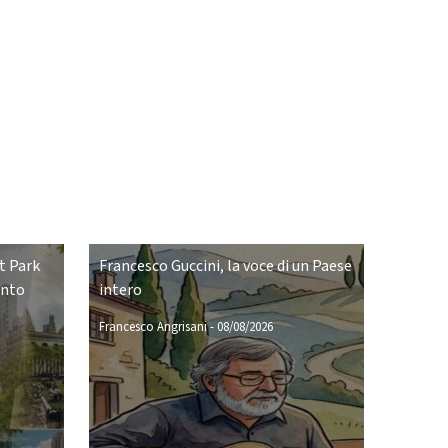
t Park
Francesco Guccini, la voce di un Paese
ento
intero
Francesco Angrisani
-
08/08/2026