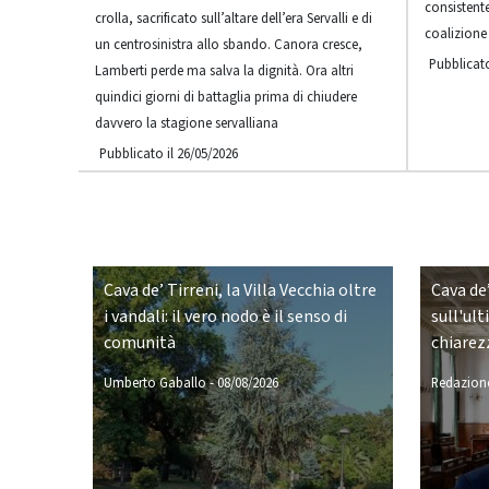
consistent
crolla, sacrificato sull’altare dell’era Servalli e di
coalizione
un centrosinistra allo sbando. Canora cresce,
Pubblicato
Lamberti perde ma salva la dignità. Ora altri
quindici giorni di battaglia prima di chiudere
davvero la stagione servalliana
Pubblicato il 26/05/2026
Cava de’ Tirreni, la Villa Vecchia oltre
Cava de’
i vandali: il vero nodo è il senso di
sull'ult
comunità
chiarez
Umberto Gaballo
-
08/08/2026
Redazione