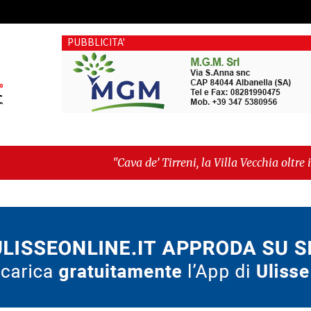
PUBBLICITA'
"Cava de’ Tirreni, la Villa Vecchia oltre i vandali: il vero nodo
Fratellanza sull'ultima seduta consiliare: “Serve chiarezza!”"