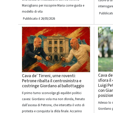
cuore di un
Marcigliano per riscoprire Maria come guida e
interrogare
modello di vita
Pubblicato
Pubblicato il 26/05/2026
Cava de’
Cava de’ Tirreni, urne roventi:
sfiora i
Petrone ribalta il centrosinistra e
Luigi Pe
costringe Giordano al ballottaggio
con Gian
Il primo turno sconvolge gli equilibri politici
posizio
cavesi: Giordano vola ma non sfonda, frenato
Adesso lo s
dall’ascesa di Petrone, che intercetta il voto di
Giordano p
protesta e conquista la sfida finale. Accarino