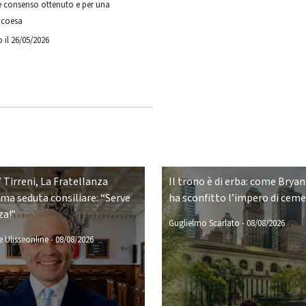
e consenso ottenuto e per una
 coesa
 il 26/05/2026
 Tirreni, La Fratellanza
Il trono è di erba: come Bryan
ima seduta consiliare: “Serve
ha sconfitto l’impero di cem
za!”
Guglielmo Scarlato
-
08/08/2026
 Ulisseonline
-
08/08/2026