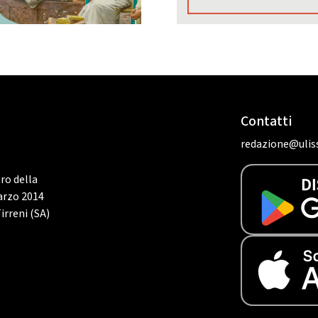
Contatti
redazione@uliss
tro della
marzo 2014
irreni (SA)