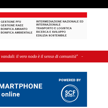
 è il senso di comunità"
-
"Cava de’ Tirreni, La