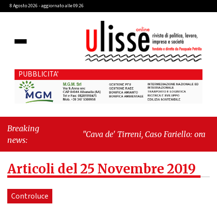
8 Agosto 2026 - aggiornato alle 09:26
PUBBLICITA'
Breaking
"Cava de' Tirreni, Caso Fariello: ora torniamo
news:
ai problemi veri"
-
"Cava de' Tirreni, quando
la burocrazia dimentica perché esiste"
Articoli del 25 Novembre 2019
Controluce