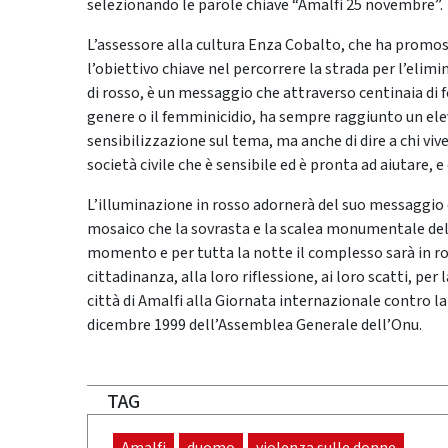
selezionando le parole chiave “Amalfi 25 novembre”.
L’assessore alla cultura Enza Cobalto, che ha promosso
l’obiettivo chiave nel percorrere la strada per l’elim
di rosso, è un messaggio che attraverso centinaia di fo
genere o il femminicidio, ha sempre raggiunto un el
sensibilizzazione sul tema, ma anche di dire a chi vive
società civile che è sensibile ed è pronta ad aiutare, e 
L’illuminazione in rosso adornerà del suo messaggio c
mosaico che la sovrasta e la scalea monumentale della
momento e per tutta la notte il complesso sarà in rosso
cittadinanza, alla loro riflessione, ai loro scatti, pe
città di Amalfi alla Giornata internazionale contro la
dicembre 1999 dell’Assemblea Generale dell’Onu.
TAG