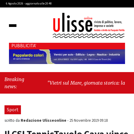
6 Agosto 2026 - aggiornato alle 20:48
PUBBLICITA'
Breaking
"Vietri sul Mare, giornata storica: la ceramica
news:
ammessa alla fase europea per l’IGP"
-
"Hudson Yards: qui New York morde il futuro"
Sport
Redazione Ulisseonline
scritto da
-
25 Novembre 2019 09:18