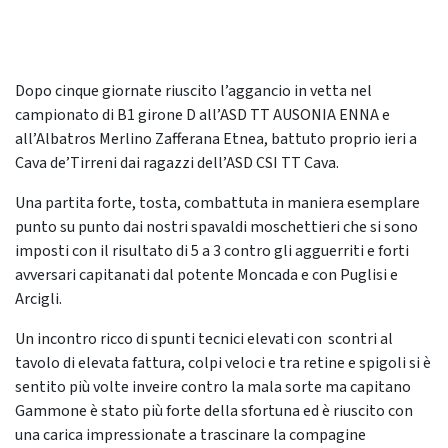
Dopo cinque giornate riuscito l’aggancio in vetta nel
campionato di B1 girone D all’ASD TT AUSONIA ENNA e
all’Albatros Merlino Zafferana Etnea, battuto proprio ieri a
Cava de’Tirreni dai ragazzi dell’ASD CSI TT Cava.
Una partita forte, tosta, combattuta in maniera esemplare
punto su punto dai nostri spavaldi moschettieri che si sono
imposti con il risultato di 5 a 3 contro gli agguerriti e forti
avversari capitanati dal potente Moncada e con Puglisi e
Arcigli.
Un incontro ricco di spunti tecnici elevati con scontri al
tavolo di elevata fattura, colpi veloci e tra retine e spigoli si è
sentito più volte inveire contro la mala sorte ma capitano
Gammone è stato più forte della sfortuna ed è riuscito con
una carica impressionate a trascinare la compagine