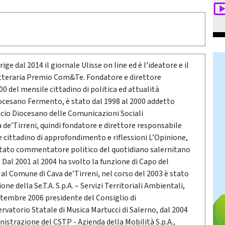
ige dal 2014 il giornale Ulisse on line ed è l’ideatore e il
etteraria Premio Com&Te. Fondatore e direttore
0 del mensile cittadino di politica ed attualità
ocesano Fermento, è stato dal 1998 al 2000 addetto
icio Diocesano delle Comunicazioni Sociali
a de’Tirreni, quindi fondatore e direttore responsabile
e cittadino di approfondimento e riflessioni L’Opinione,
stato commentatore politico del quotidiano salernitano
Dal 2001 al 2004 ha svolto la funzione di Capo del
o al Comune di Cava de’Tirreni, nel corso del 2003 è stato
ne della Se.T.A. S.p.A. – Servizi Territoriali Ambientali,
ttembre 2006 presidente del Consiglio di
vatorio Statale di Musica Martucci di Salerno, dal 2004
nistrazione del CSTP - Azienda della Mobilità S.p.A.,