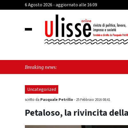
6 Agosto 2026 - aggiornato alle 16:09
"Viet
Breaking news:
morde
Uncategorized
Pasquale Petrillo
scritto da
-
25 Febbraio 2016 08:41
Petaloso, la rivincita dell