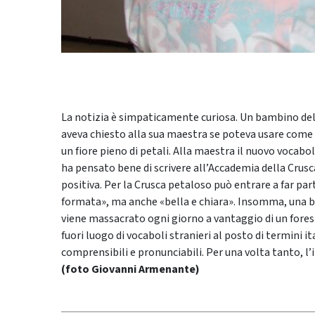
La notizia è simpaticamente curiosa. Un bambino dell
aveva chiesto alla sua maestra se poteva usare come 
un fiore pieno di petali. Alla maestra il nuovo vocabol
ha pensato bene di scrivere all’Accademia della Crusca
positiva. Per la Crusca petaloso può entrare a far par
formata», ma anche «bella e chiara». Insomma, una bell
viene massacrato ogni giorno a vantaggio di un forest
fuori luogo di vocaboli stranieri al posto di termini 
comprensibili e pronunciabili. Per una volta tanto, l
(foto Giovanni Armenante)