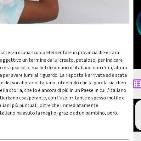
a terza di una scuola elementare in provincia di Ferrara
aggettivo un termine da lui creato, petaloso, per indicare
o era piaciuto, ma nel dizionario di italiano non c’era, allora
 per avere lumi al riguardo. La risposta è arrivata ed è stata
te del vocabolario italiano, ritenendo che la parola sia «ben
a storia, che lo è ancora di più in un Paese in cui l’italiano
ierismo esasperante, con l’uso irritante e spesso inutile e
italiani più puntuali, oltre che immediatamente
’italiano ha avuto la meglio, grazie ad un bambino, però.