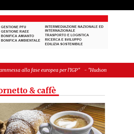
uropea per l’IGP"
-
"Hudson Yards: qui New York
ornetto & caffè