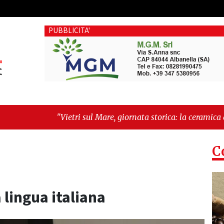
PUBBLICITA'
ri sul Mare, giornata storica: la ceramica ammessa alla fase e
 il futuro"
C
a lingua italiana