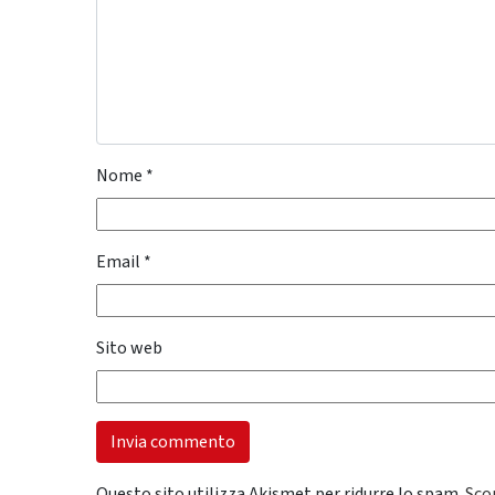
Nome
*
Email
*
Sito web
Questo sito utilizza Akismet per ridurre lo spam.
Sco