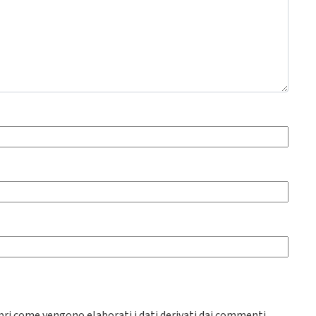
pri come vengono elaborati i dati derivati dai commenti
.