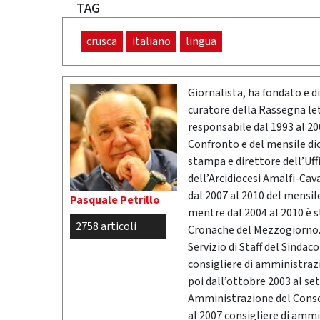
TAG
crusca
italiano
lingua
Giornalista, ha fondato e dir
curatore della Rassegna l
responsabile dal 1993 al 200
Confronto e del mensile di
stampa e direttore dell’Uff
dell’Arcidiocesi Amalfi-Cav
dal 2007 al 2010 del mensil
Pasquale Petrillo
mentre dal 2004 al 2010 è 
2758 articoli
Cronache del Mezzogiorno. 
Servizio di Staff del Sindac
consigliere di amministrazio
poi dall’ottobre 2003 al se
Amministrazione del Conser
al 2007 consigliere di ammi