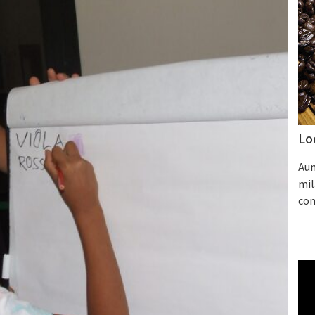
Lo
Aum
mil
con