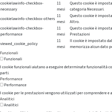
cookielawinfo-checkbox-
11
Questo cookie è impostat
necessary
mesi
categoria Necessari.
11
Questo cookie è impostat
cookielawinfo-checkbox-others
mesi
Altro.
cookielawinfo-checkbox-
11
Questo cookie è impostat
performance
mesi
Prestazioni
11
Il cookie è impostato da
viewed_cookie_policy
mesi
memorizza alcun dato p
Funzionali
Funzionali
I cookie funzionali aiutano a eseguire determinate funzionalità co
parti.
Performance
Performance
I cookie per le prestazioni vengono utilizzati per comprendere e an
Analitici
Analitici