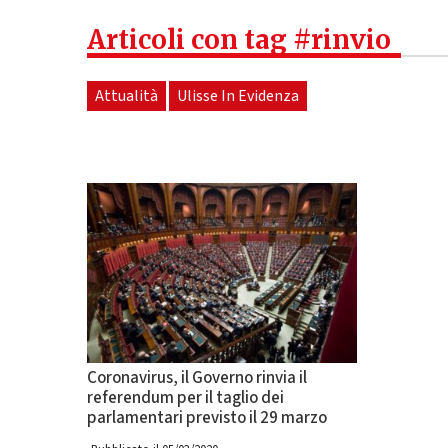
Articoli con tag #rinvio
Attualità
Ulisse In Evidenza
Coronavirus, il Governo rinvia il
referendum per il taglio dei
parlamentari previsto il 29 marzo