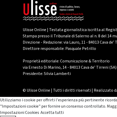
Ulisse Online | Testata giornalistica iscritta al Regis
Stampa presso il Tribunale di Salerno al n. 8 del 14 
Direzione - Redazione: via Lauro, 11 - 84013 Cava de’ T
Direttore responsabile: Pasquale Petrillo
Proprietà editoriale: Comunicazione & Territorio
via Ernesto Di Marino, 14 - 84013 Cava de’ Tirreni (SA)
Presidente: Silvia Lamberti
© Ulisse Online | Tutti i diritti riservati | Realizzato 
Utilizziamo i cookie per offrirti l'esperienza più pertinente ricord
"Impostazioni cookie" per fornire un consenso controllato.
Maggi
Impostazioni Cookies
Accetta tutti