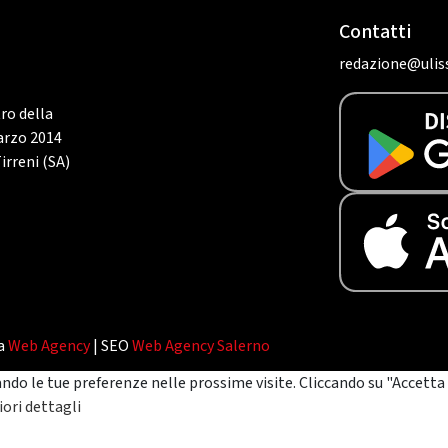
Contatti
redazione@uliss
tro della
marzo 2014
irreni (SA)
da
Web Agency
| SEO
Web Agency Salerno
ando le tue preferenze nelle prossime visite. Cliccando su "Accetta 
ori dettagli