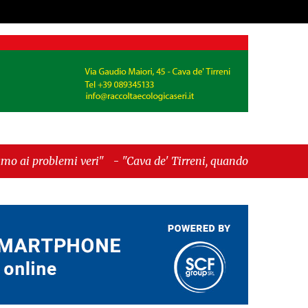
ri"
-
"Cava de' Tirreni, quando la burocrazia