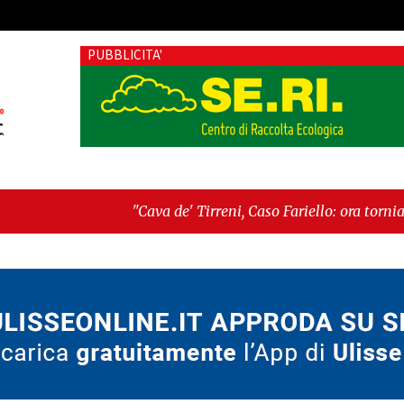
PUBBLICITA'
"Cava de' Tirreni, Caso Fariello: ora torniamo ai problemi ve
dimentica perché esiste"