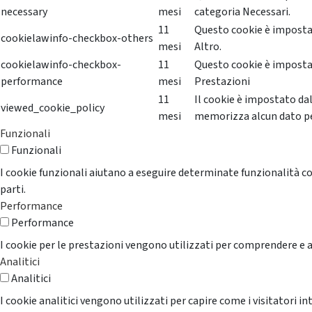
necessary
mesi
categoria Necessari.
11
Questo cookie è impostat
cookielawinfo-checkbox-others
mesi
Altro.
cookielawinfo-checkbox-
11
Questo cookie è impostat
performance
mesi
Prestazioni
11
Il cookie è impostato da
viewed_cookie_policy
mesi
memorizza alcun dato p
Funzionali
Funzionali
I cookie funzionali aiutano a eseguire determinate funzionalità co
parti.
Performance
Performance
I cookie per le prestazioni vengono utilizzati per comprendere e an
Analitici
Analitici
I cookie analitici vengono utilizzati per capire come i visitatori i