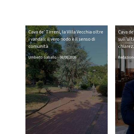
Cava de’ Tirreni, la Villa Vecchia oltre
Cava de’
i vandali: il vero nodo è il senso di
sull'ult
comunità
chiarez
Umberto Gaballo
-
08/08/2026
Redazione