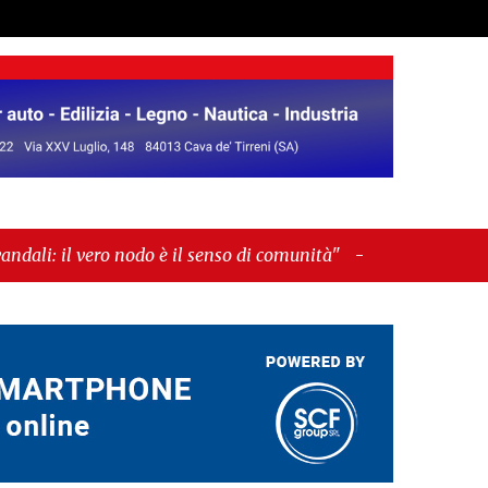
nodo è il senso di comunità"
-
"Cava de’ Tirreni, La
!”"