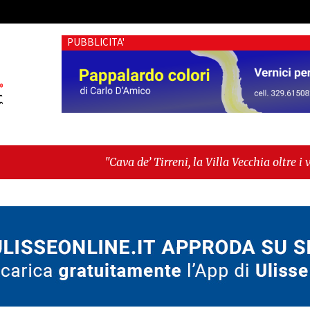
PUBBLICITA'
"Cava de’ Tirreni, la Villa Vecchia oltre i vandali: il vero 
Fratellanza sull'ultima seduta consiliare: “Serve chiarezza