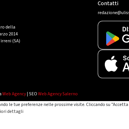
Contatti
redazione@uliss
tro della
marzo 2014
irreni (SA)
da
Web Agency
| SEO
Web Agency Salerno
ando le tue preferenze nelle prossime visite. Cliccando su "Accetta 
ori dettagli