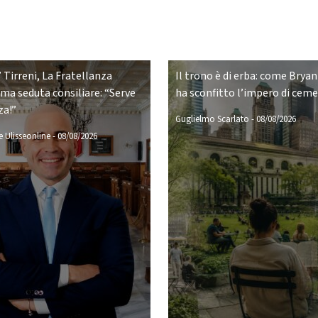
 Tirreni, La Fratellanza
Il trono è di erba: come Bryan
ima seduta consiliare: “Serve
ha sconfitto l’impero di cem
za!”
Guglielmo Scarlato
-
08/08/2026
 Ulisseonline
-
08/08/2026