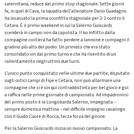
salernitana, reduce dal primo stop stagionale. Sette giorni
fa, in quel di Cava, la squadra dell’allenatore Dario Guadagno
ha incassato la prima sconfitta stagionale per 2-1 contro il
Cetara. È il primo weekend in cui la Salerno Guiscards
scenderà in campo non da capolista. Il ko inflitto dalla
compagine costiera ha fatto perdere a Iannone e compagni il
gradino più alto del podio. Un primato che era stato
consolidato sin dal primo turno e che ha risentito di un
rallentamento negli ultimi due turni.
L’unico punto conquistato nelle ultime due partite, disputate
sugli ostici campi di Fipe e Cetara, non può allarmare una
compagine che si è sin qui contraddistinta per bel gioco e gol
a raffica nelle prime giornate di campionato. Ad impadronirsi
del primo posto è la Longobarda Salerno, impegnata –
sempre domenica mattina – nel difficile impegno casalingo
con il Guido Cuore di Rocca, terza forza del girone.
Per la Salerno Guiscards inizia un nuovo campionato. La