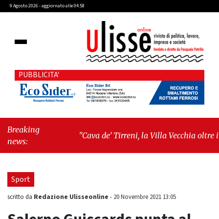
9 Agosto 2026 - aggiornato alle 04:58
PUBBLICITA'
Breaking
"Cava de’ Tirreni, la Villa Vecchia oltre i
news:
vandali: il vero nodo è il senso di comunità"
-
"Cava de’ Tirreni, La Fratellanza sull'ultima
seduta consiliare: “Serve chiarezza!”"
Sport
Redazione Ulisseonline
scritto da
-
20 Novembre 2021 13:05