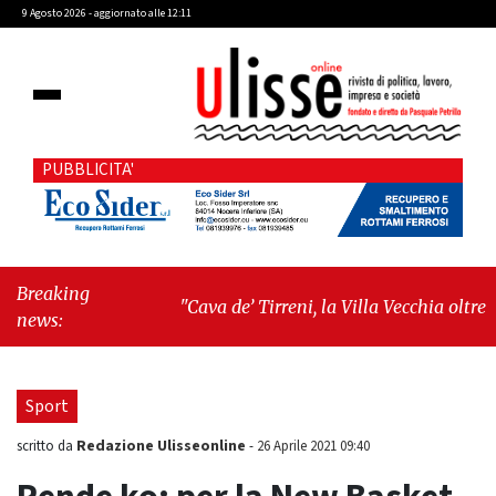
9 Agosto 2026 - aggiornato alle 12:11
PUBBLICITA'
Breaking
"Cava de’ Tirreni, la Villa Vecchia oltre i
news:
vandali: il vero nodo è il senso di comunità"
-
"Cava de’ Tirreni, La Fratellanza sull'ultima
seduta consiliare: “Serve chiarezza!”"
Sport
Redazione Ulisseonline
scritto da
-
26 Aprile 2021 09:40