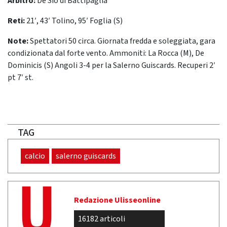
Arbitro:
De Sio di Battipaglia
Reti:
21′, 43′ Tolino, 95′ Foglia (S)
Note:
Spettatori 50 circa. Giornata fredda e soleggiata, gara
condizionata dal forte vento. Ammoniti: La Rocca (M), De
Dominicis (S) Angoli 3-4 per la Salerno Guiscards. Recuperi 2′
pt 7′ st.
TAG
calcio
salerno guiscards
Redazione Ulisseonline
16182 articoli