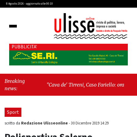
8 Agosto 2026 - aggiornato alle 00:10
PUBBLICITA'
Breaking
"Cava de' Tirreni, Caso Fariello: ora torniamo
news:
ai problemi veri"
-
"Cava de' Tirreni, quando
la burocrazia dimentica perché esiste"
Sport
Redazione Ulisseonline
scritto da
-
30 Dicembre 2019 14:29