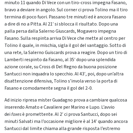
minuto 11 quando Di Vece con un tiro-cross impegna Fasano,
bravo a deviare in angolo. Sul corner ci prova Tolino ma il tiro
termina di poco fuori. Passano tre minuti ed è ancora Fasano
a dire di no a Pitta. Al 21′ si sblocca il risultato. Dopo una
palla persa dalla Salerno Giuscards, Mogavero impegna
Fasano. Sulla respinta arriva Di Vece che mette al centro per
Tolino il quale, in mischia, sigla il gol del vantaggio. Sotto di
una rete, la Salerno Guiscards prova a reagire. Dopo un tiro di
Lamberti respinto da Fasano, al 35′ dopo una splendida
azione corale, su Cross di Del Regno da buona posizione
Santucci non inquadra lo specchio. Al 43′, poi, dopo un’altra
disattenzione difensiva, Tolino s’invola verso la porta di
Fasano e comodamente segna il gol del 2-0.
Ad inizio ripresa mister Guadagno prova a cambiare qualcosa
inserendo Amato e Cavaliere per Marino e Lupo. L’avvio
dei
foxes
è promettente. Al 2′ ci prova Santucci, dopo sei
minuti Salvati ma l’occasione migliore è al 14′ quando ancora
Santucci dal limite chiama alla grande risposta l’estremo