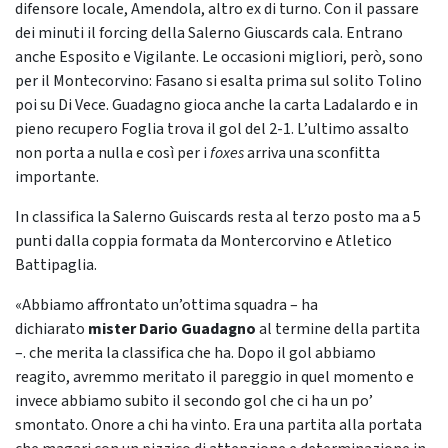
difensore locale, Amendola, altro ex di turno. Con il passare
dei minuti il forcing della Salerno Giuscards cala. Entrano
anche Esposito e Vigilante. Le occasioni migliori, però, sono
per il Montecorvino: Fasano si esalta prima sul solito Tolino
poi su Di Vece. Guadagno gioca anche la carta Ladalardo e in
pieno recupero Foglia trova il gol del 2-1. L’ultimo assalto
non porta a nulla e così per i
foxes
arriva una sconfitta
importante.
In classifica la Salerno Guiscards resta al terzo posto ma a 5
punti dalla coppia formata da Montercorvino e Atletico
Battipaglia.
«Abbiamo affrontato un’ottima squadra – ha
dichiarato
mister Dario Guadagno
al termine della partita
–. che merita la classifica che ha. Dopo il gol abbiamo
reagito, avremmo meritato il pareggio in quel momento e
invece abbiamo subito il secondo gol che ci ha un po’
smontato. Onore a chi ha vinto. Era una partita alla portata