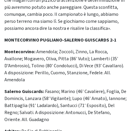
che magari con un pizzico di attenzione e determinazione in
più avremmo potuto anche pareggiare. Questa sconfitta,
comunque, cambia poco. Il campionato è lungo, abbiamo
perso terreno ma siamo lì. Se giochiamo come sappiamo,
possiamo ancora dire la nostra e risalire la classifica».
MONTECORVINO PUGLIANO-SALERNO GUISCARDS 2-1
Montecorvino:
Amendola; Zoccoli, Zinno, La Rocca,
Avallone; Mogavero, Oliva, Pitta (86′ Vuto); Lamberti (35′
D’Ambrosio), Tolino (80′ Condolucci), Di Vece (93′ Cavallaro).
A disposizione: Perillo, Cuomo, Stanzione, Fedele. All.
Amendola
Salerno Guiscards:
Fasano; Marino (46′ Cavaliere), Foglia, De
Domincis, Lanzara (58′ Vigilante); Lupo (46′ Amato), Iannone;
Battipaglia (91′ Ladalardo), Santucci (71′ Esposito), Del
Regno; Salvati. A disposizione: Antonucci, De Stefano,
Oriente. All. Guadagno