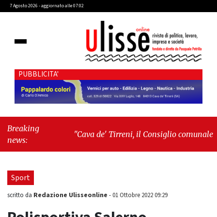
7 Agosto 2026 - aggiornato alle 07:02
PUBBLICITA'
Breaking
"Cava de' Tirreni, il Consiglio comunale
news:
conferma Sara Fariello. L'opposizione lascia
l'aula al momento del voto"
-
"Vietri sul
Mare, giornata storica: la ceramica ammessa
Sport
alla fase europea per l’IGP"
Redazione Ulisseonline
scritto da
-
01 Ottobre 2022 09:29