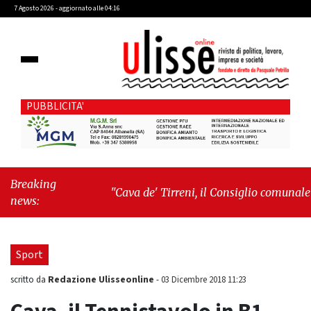
7 Agosto 2026 - aggiornato alle 04:16
PUBBLICITA'
Breaking
"Cava de' Tirreni, il Consiglio comunale
news:
conferma Sara Fariello. L'opposizione lascia
l'aula al momento del voto"
-
"Vietri sul
Mare, giornata storica: la ceramica ammessa
Sport
alla fase europea per l’IGP"
Redazione Ulisseonline
scritto da
-
03 Dicembre 2018 11:23