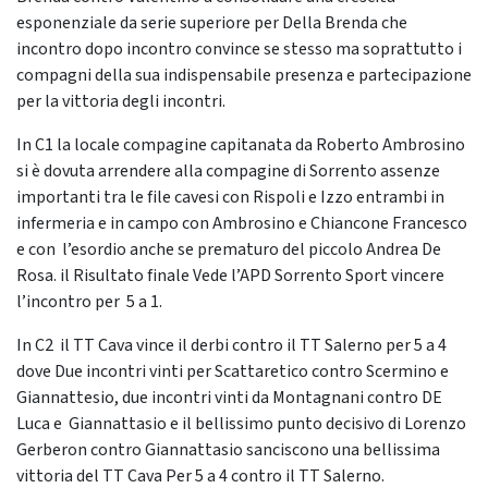
esponenziale da serie superiore per Della Brenda che
incontro dopo incontro convince se stesso ma soprattutto i
compagni della sua indispensabile presenza e partecipazione
per la vittoria degli incontri.
In C1 la locale compagine capitanata da Roberto Ambrosino
si è dovuta arrendere alla compagine di Sorrento assenze
importanti tra le file cavesi con Rispoli e Izzo entrambi in
infermeria e in campo con Ambrosino e Chiancone Francesco
e con l’esordio anche se prematuro del piccolo Andrea De
Rosa. il Risultato finale Vede l’APD Sorrento Sport vincere
l’incontro per 5 a 1.
In C2 il TT Cava vince il derbi contro il TT Salerno per 5 a 4
dove Due incontri vinti per Scattaretico contro Scermino e
Giannattesio, due incontri vinti da Montagnani contro DE
Luca e Giannattasio e il bellissimo punto decisivo di Lorenzo
Gerberon contro Giannattasio sanciscono una bellissima
vittoria del TT Cava Per 5 a 4 contro il TT Salerno.