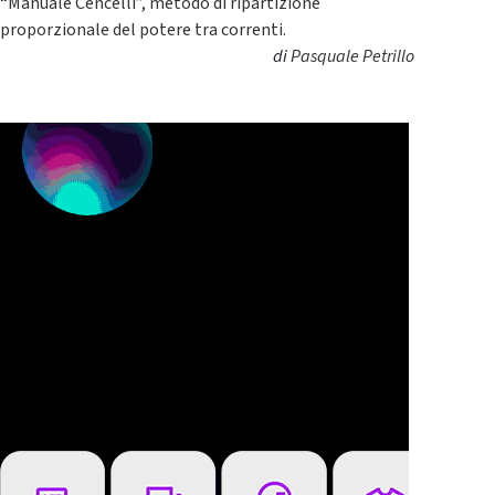
“Manuale Cencelli”, metodo di ripartizione
proporzionale del potere tra correnti.
di
Pasquale Petrillo