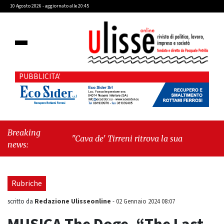
10 Agosto 2026 - aggiornato alle 20:45
PUBBLICITA'
Breaking
"Cava de' Tirreni ritrova la sua Manifattura: un
news:
passo decisivo verso la rinascita urbana"
-
"Libri & Libri: Anatomia del quotidiano di Clelia
Attanasio"
Rubriche
Redazione Ulisseonline
scritto da
-
02 Gennaio 2024 08:07