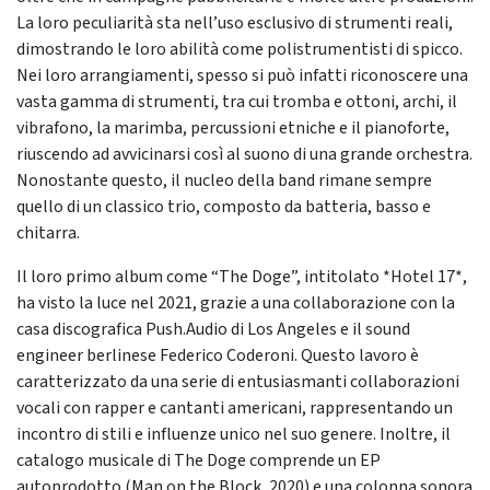
La loro peculiarità sta nell’uso esclusivo di strumenti reali,
dimostrando le loro abilità come polistrumentisti di spicco.
Nei loro arrangiamenti, spesso si può infatti riconoscere una
vasta gamma di strumenti, tra cui tromba e ottoni, archi, il
vibrafono, la marimba, percussioni etniche e il pianoforte,
riuscendo ad avvicinarsi così al suono di una grande orchestra.
Nonostante questo, il nucleo della band rimane sempre
quello di un classico trio, composto da batteria, basso e
chitarra.
Il loro primo album come “The Doge”, intitolato *Hotel 17*,
ha visto la luce nel 2021, grazie a una collaborazione con la
casa discografica Push.Audio di Los Angeles e il sound
engineer berlinese Federico Coderoni. Questo lavoro è
caratterizzato da una serie di entusiasmanti collaborazioni
vocali con rapper e cantanti americani, rappresentando un
incontro di stili e influenze unico nel suo genere. Inoltre, il
catalogo musicale di The Doge comprende un EP
autoprodotto (Man on the Block, 2020) e una colonna sonora