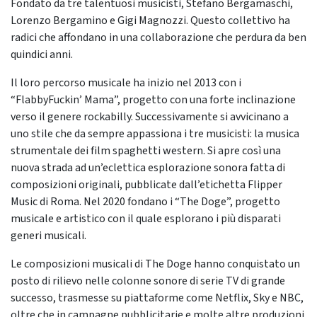
Fondato da tre talentuosi musicisti, Stefano Bergamaschi,
Lorenzo Bergamino e Gigi Magnozzi. Questo collettivo ha
radici che affondano in una collaborazione che perdura da ben
quindici anni.
Il loro percorso musicale ha inizio nel 2013 con i
“FlabbyFuckin’ Mama”, progetto con una forte inclinazione
verso il genere rockabilly. Successivamente si avvicinano a
uno stile che da sempre appassiona i tre musicisti: la musica
strumentale dei film spaghetti western. Si apre così una
nuova strada ad un’eclettica esplorazione sonora fatta di
composizioni originali, pubblicate dall’etichetta Flipper
Music di Roma. Nel 2020 fondano i “The Doge”, progetto
musicale e artistico con il quale esplorano i più disparati
generi musicali.
Le composizioni musicali di The Doge hanno conquistato un
posto di rilievo nelle colonne sonore di serie TV di grande
successo, trasmesse su piattaforme come Netflix, Sky e NBC,
oltre che in campagne pubblicitarie e molte altre produzioni.