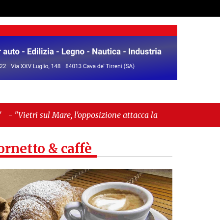
, l'opposizione attacca la maggioranza: «Delibere
 Conti»"
ornetto & caffè