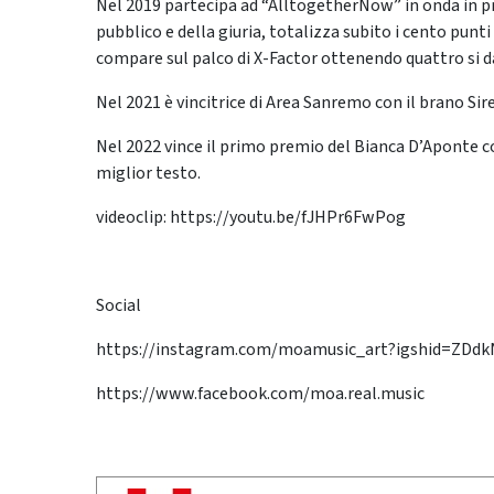
Nel 2019 partecipa ad “AlltogetherNow” in onda in pr
pubblico e della giuria, totalizza subito i cento punt
compare sul palco di X-Factor ottenendo quattro si dai
Nel 2021 è vincitrice di Area Sanremo con il brano Si
Nel 2022 vince il primo premio del Bianca D’Aponte co
miglior testo.
videoclip: https://youtu.be/fJHPr6FwPog
Social
https://instagram.com/moamusic_art?igshid=ZDd
https://www.facebook.com/moa.real.music