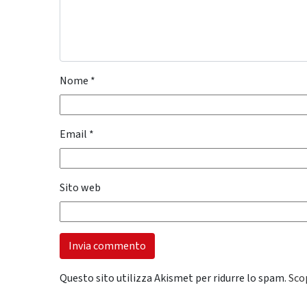
Nome
*
Email
*
Sito web
Questo sito utilizza Akismet per ridurre lo spam.
Sco