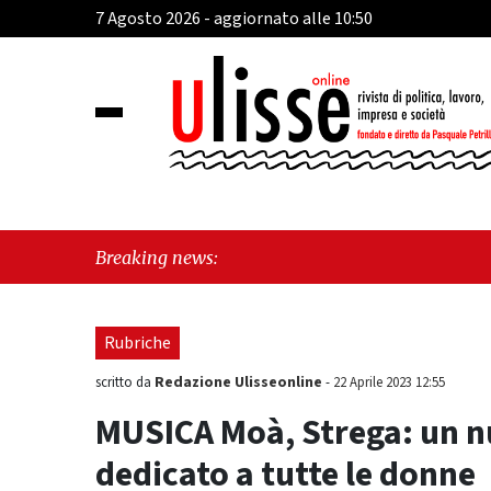
7 Agosto 2026 - aggiornato alle 10:50
"Ogg
Breaking news:
appr
Rubriche
Redazione Ulisseonline
scritto da
-
22 Aprile 2023 12:55
MUSICA Moà, Strega: un n
dedicato a tutte le donne