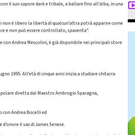
n il suo sapore dark e tribale, a ballare fino all’alba, in una
i non è libero la libertà di qualcun’altra potrà apparire come
osce e non può essere controllato, spaventa”.
e con Andrea Mescolini, è già disponibile nei principali store
ugno 1995. All’età di cinque anni inizia a studiare chitarra
 popolare diretta dal Maestro Ambrogio Sparagna,
o con Andrea Bocelli ed
e d’onore il sax di James Senese.