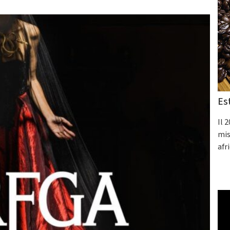
Es
Il 
mis
afr