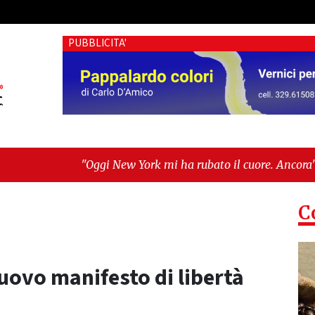
PUBBLICITA'
i New York mi ha rubato il cuore. Ancora"
-
"Vietri sul Mare
ovate al buio e Tari con dati errati. Ora esposto alla Corte dei
C
uovo manifesto di libertà