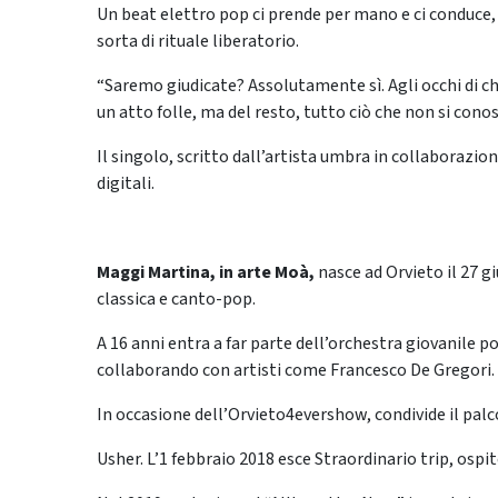
Un beat elettro pop ci prende per mano e ci conduce, co
sorta di rituale liberatorio.
“Saremo giudicate? Assolutamente sì. Agli occhi di ch
un atto folle, ma del resto, tutto ciò che non si con
Il singolo, scritto dall’artista umbra in collaborazion
digitali.
Maggi Martina, in arte Moà,
nasce ad Orvieto il 27 gi
classica e canto-pop.
A 16 anni entra a far parte dell’orchestra giovanile
collaborando con artisti come Francesco De Gregori.
In occasione dell’Orvieto4evershow, condivide il palc
Usher. L’1 febbraio 2018 esce Straordinario trip, ospit