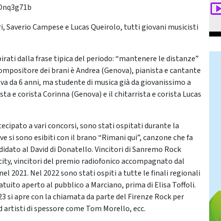
dDnq3g71b
i, Saverio Campese e Lucas Queirolo, tutti giovani musicisti
pirati dalla frase tipica del periodo: “mantenere le distanze”
 compositore dei brani è Andrea (Genova), pianista e cantante
ova da 6 anni, ma studente di musica già da giovanissimo a
ista e corista Corinna (Genova) e il chitarrista e corista Lucas
ecipato a vari concorsi, sono stati ospitati durante la
 si sono esibiti con il brano “Rimani qui”, canzone che fa
didato al David di Donatello. Vincitori di Sanremo Rock
city, vincitori del premio radiofonico accompagnato dal
el 2021. Nel 2022 sono stati ospiti a tutte le finali regionali
uito aperto al pubblico a Marciano, prima di Elisa Toffoli.
23 si apre con la chiamata da parte del Firenze Rock per
 artisti di spessore come Tom Morello, ecc.