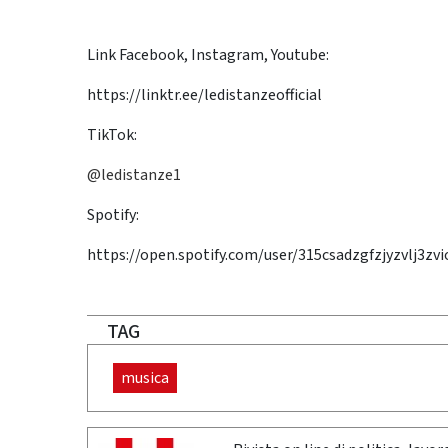
Link Facebook, Instagram, Youtube:
https://linktr.ee/ledistanzeofficial
TikTok:
@ledistanze1
Spotify:
https://open.spotify.com/user/315csadzgfzjyzvlj
TAG
musica