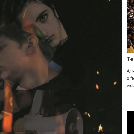
Te
Arr
dif
vid