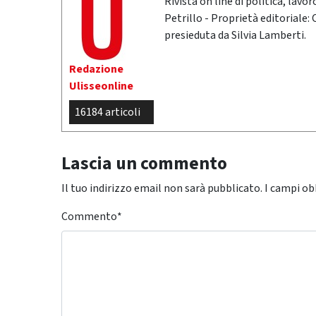
Rivista on line di politica, lav
Petrillo - Proprietà editoriale:
presieduta da Silvia Lamberti.
Redazione
Ulisseonline
16184 articoli
Lascia un commento
Il tuo indirizzo email non sarà pubblicato.
I campi ob
Commento
*