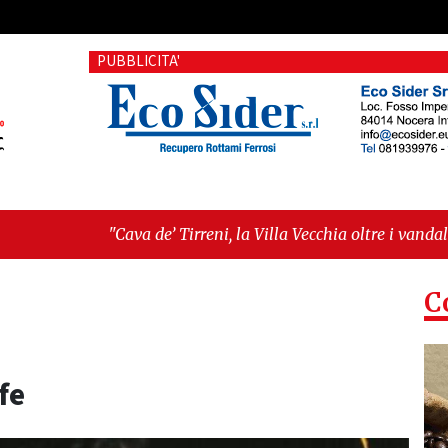
PUBBLICITA'
a de’ Tirreni, la Villa Vecchia oltre i vandali: il vero nodo è il
ellanza sull'ultima seduta consiliare: “Serve chiarezza!”"
C
fe