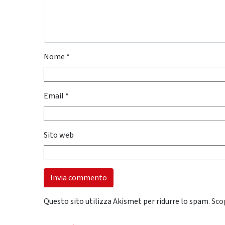
Nome
*
Email
*
Sito web
Questo sito utilizza Akismet per ridurre lo spam.
Sco