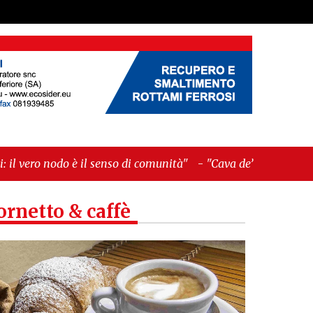
 senso di comunità"
-
"Cava de’ Tirreni, La
ornetto & caffè