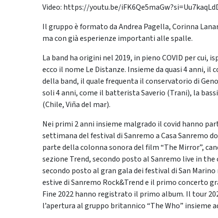
Video: https://youtu.be/iFK6Qe5maGw?si=Uu7kaqL
Il gruppo è formato da Andrea Pagella, Corinna Lanar
ma con già esperienze importanti alle spalle.
La band ha origini nel 2019, in pieno COVID per cui, is
ecco il nome Le Distanze. Insieme da quasi 4 anni, il
della band, il quale frequenta il conservatorio di Gen
soli 4 anni, come il batterista Saverio (Trani), la bass
(Chile, Viña del mar).
Nei primi 2 anni insieme malgrado il covid hanno part
settimana del festival di Sanremo a Casa Sanremo dove
parte della colonna sonora del film “The Mirror”, can
sezione Trend, secondo posto al Sanremo live in the 
secondo posto al gran gala dei festival di San Marino n
estive di Sanremo Rock&Trend e il primo concerto grat
Fine 2022 hanno registrato il primo album. Il tour 20
l’apertura al gruppo britannico “The Who” insieme ad