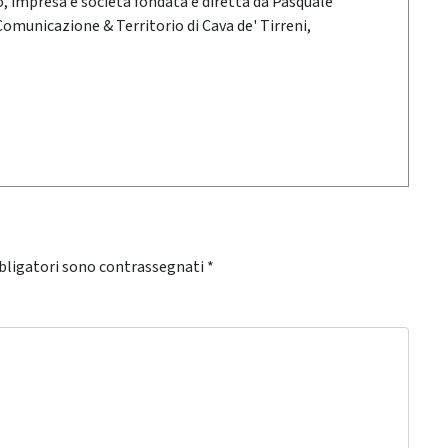
oro, impresa e società fondata e diretta da Pasquale
 Comunicazione & Territorio di Cava de' Tirreni,
bligatori sono contrassegnati
*