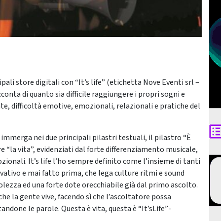
ali store digitali con “It’s life” (etichetta Nove Eventi srl –
conta di quanto sia difficile raggiungere i propri sogni e
e, difficoltà emotive, emozionali, relazionali e pratiche del
mmerga nei due principali pilastri testuali, il pilastro “È
gere “la vita”, evidenziati dal forte differenziamento musicale,
ionali. It’s life l’ho sempre definito come l’insieme di tanti
vativo e mai fatto prima, che lega culture ritmi e sound
lezza ed una forte dote orecchiabile già dal primo ascolto.
che la gente vive, facendo sì che l’ascoltatore possa
one le parole. Questa è vita, questa è “It’sLife”-