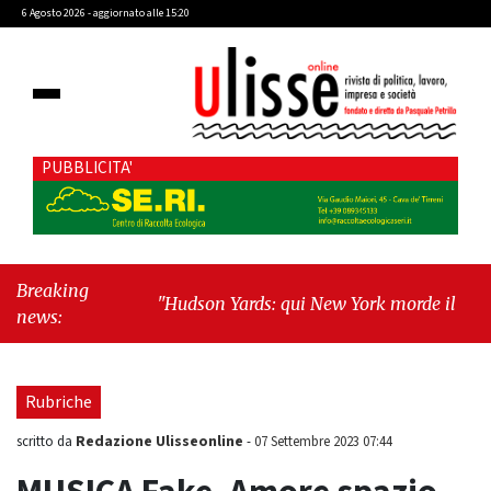
6 Agosto 2026 - aggiornato alle 15:20
PUBBLICITA'
Breaking
"Hudson Yards: qui New York morde il futuro"
-
news:
"Quando la politica diventa autobiografia"
Rubriche
Redazione Ulisseonline
scritto da
-
07 Settembre 2023 07:44