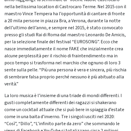
nella bellissima location di Castrocaro Terme. Nel 2015 con il
maestro Vince Tempera ha l’opportunità di cantare di fronte
a 20 mila persone in piazza Bra, a Verona, durante la notte
dell’ultimo dell’anno, e sempre nel 2015, è stato convocato
presso gli studi Rai di Roma dal maestro Leonardo De Amicis,
per la selezione finale del festival “EUROSONG”. Ecco che
nasce immediatamente il nome FAKE che inizialmente crea
alcune perplessità per il rischio di fraintendimento ma in
poco tempo si trasforma nel marchio che ognuno di loro 3
sente sulla pelle. “Più una persona è vera e sincera, più rischia
di sembrare falsa proprio perché nessuno è più abituato alla
verità.”
La loro musica è l’insieme di una triade di mondi differenti. I
gusti completamente differenti dei ragazzi si shakerano
come un cocktail attuale che si può bere in spiaggia d’estate
come in una baita d’inverno. Tre i singoli usciti nel 2020:
“Così”, “Dillo”, “L’infinito parte da zero” che sommando le
views di Facebook e YouTube si totalizzano circa 2 milioni.