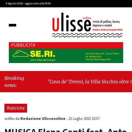
9 Agosto 2026 - aggiornato alle 09:06
PUBBLICITA'
Breaking
"Cava de’ Tirreni, la Villa Vecchia oltre i
news:
vandali: il vero nodo è il senso di comunità"
-
"Cava de’ Tirreni, La Fratellanza sull'ultima
seduta consiliare: “Serve chiarezza!”"
Rubriche
Redazione Ulisseonline
scritto da
-
21 Luglio 2023 10:57