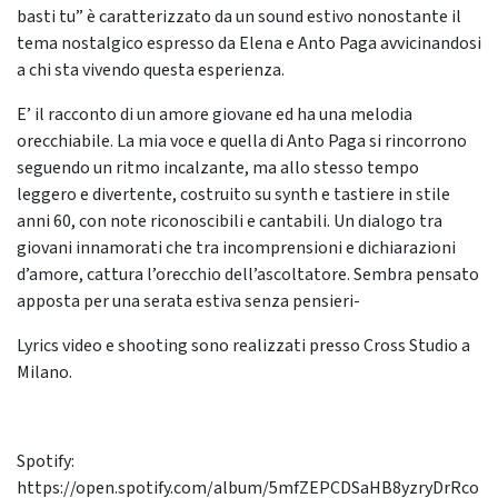
basti tu” è caratterizzato da un sound estivo nonostante il
tema nostalgico espresso da Elena e Anto Paga avvicinandosi
a chi sta vivendo questa esperienza.
E’ il racconto di un amore giovane ed ha una melodia
orecchiabile. La mia voce e quella di Anto Paga si rincorrono
seguendo un ritmo incalzante, ma allo stesso tempo
leggero e divertente, costruito su synth e tastiere in stile
anni 60, con note riconoscibili e cantabili. Un dialogo tra
giovani innamorati che tra incomprensioni e dichiarazioni
d’amore, cattura l’orecchio dell’ascoltatore. Sembra pensato
apposta per una serata estiva senza pensieri-
Lyrics video e shooting sono realizzati presso Cross Studio a
Milano.
Spotify:
https://open.spotify.com/album/5mfZEPCDSaHB8yzryDrRco