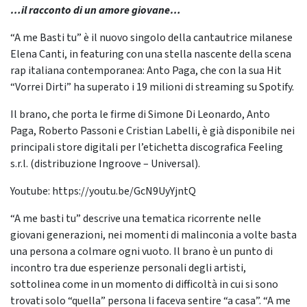
…il racconto di un amore giovane…
“A me Basti tu” è il nuovo singolo della cantautrice milanese
Elena Canti, in featuring con una stella nascente della scena
rap italiana contemporanea: Anto Paga, che con la sua Hit
“Vorrei Dirti” ha superato i 19 milioni di streaming su Spotify.
Il brano, che porta le firme di Simone Di Leonardo, Anto
Paga, Roberto Passoni e Cristian Labelli, è già disponibile nei
principali store digitali per l’etichetta discografica Feeling
s.r.l. (distribuzione Ingroove – Universal).
Youtube: https://youtu.be/GcN9UyYjntQ
“A me basti tu” descrive una tematica ricorrente nelle
giovani generazioni, nei momenti di malinconia a volte basta
una persona a colmare ogni vuoto. Il brano è un punto di
incontro tra due esperienze personali degli artisti,
sottolinea come in un momento di difficoltà in cui si sono
trovati solo “quella” persona li faceva sentire “a casa”. “A me