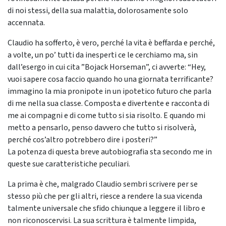
di noi stessi, della sua malattia, dolorosamente solo
accennata.
Claudio ha sofferto, è vero, perché la vita è beffarda e perché,
a volte, un po’ tutti da inesperti ce le cerchiamo ma, sin
dall’esergo in cui cita ”Bojack Horseman”, ci avverte: “Hey,
vuoi sapere cosa faccio quando ho una giornata terrificante?
immagino la mia pronipote in un ipotetico futuro che parla
di me nella sua classe. Composta e divertente e racconta di
me ai compagni e di come tutto si sia risolto. E quando mi
metto a pensarlo, penso davvero che tutto si risolverà,
perché cos’altro potrebbero dire i posteri?”
La potenza di questa breve autobiografia sta secondo me in
queste sue caratteristiche peculiari.
La prima è che, malgrado Claudio sembri scrivere per se
stesso più che per gli altri, riesce a rendere la sua vicenda
talmente universale che sfido chiunque a leggere il libro e
non riconoscervisi. La sua scrittura è talmente limpida,