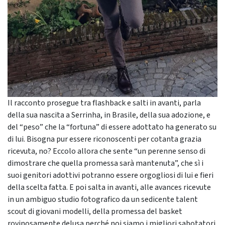
Il racconto prosegue tra flashback e salti in avanti, parla
della sua nascita a Serrinha, in Brasile, della sua adozione, e
del “peso” che la “fortuna” di essere adottato ha generato su
di lui. Bisogna pur essere riconoscenti per cotanta grazia
ricevuta, no? Eccolo allora che sente “un perenne senso di
dimostrare che quella promessa sarà mantenuta”, che sì i
suoi genitori adottivi potranno essere orgogliosi di lui e fieri
della scelta fatta. E poi salta in avanti, alle avances ricevute
in un ambiguo studio fotografico da un sedicente talent
scout di giovani modelli, della promessa del basket
rovinosamente delusa perché noi siamo i migliori sabotatori