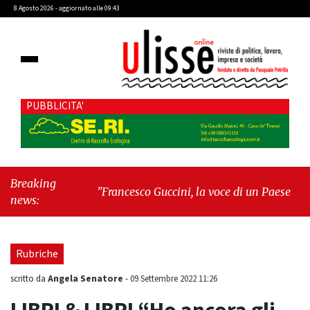
8 Agosto 2026 - aggiornato alle 09:43
PUBBLICITA'
Breaking
"Francesco Guccini, la voce di un Paese intero"
-
news:
"Terrorista baby"
Rubriche
Angela Senatore
scritto da
-
09 Settembre 2022 11:26