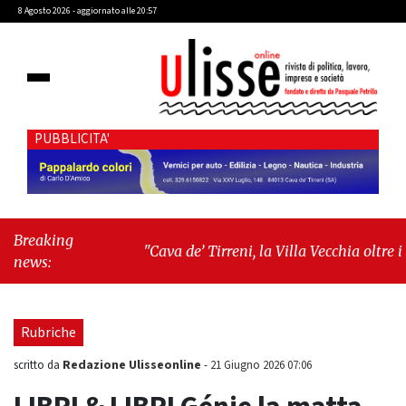
8 Agosto 2026 - aggiornato alle 20:57
PUBBLICITA'
Breaking
"Cava de’ Tirreni, la Villa Vecchia oltre i
news:
vandali: il vero nodo è il senso di comunità"
-
"Cava de’ Tirreni, La Fratellanza sull'ultima
seduta consiliare: “Serve chiarezza!”"
Rubriche
Redazione Ulisseonline
scritto da
-
21 Giugno 2026 07:06