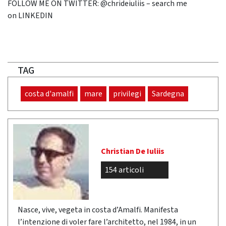
FOLLOW ME ON TWITTER: @chrideiuliis – search me
on LINKEDIN
TAG
costa d'amalfi
mare
privilegi
Sardegna
Christian De Iuliis
154 articoli
Nasce, vive, vegeta in costa d’Amalfi. Manifesta
l’intenzione di voler fare l’architetto, nel 1984, in un