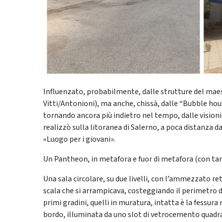
Influenzato, probabilmente, dalle strutture del maes
Vitti/Antonioni), ma anche, chissà, dalle “Bubble hou
tornando ancora più indietro nel tempo, dalle visioni
realizzò sulla litoranea di Salerno, a poca distanza da
«Luogo per i giovani».
Un Pantheon, in metafora e fuor di metafora (con tant
Una sala circolare, su due livelli, con l’ammezzato re
scala che si arrampicava, costeggiando il perimetro de
primi gradini, quelli in muratura, intatta è la fessura
bordo, illuminata da uno slot di vetrocemento quadrat