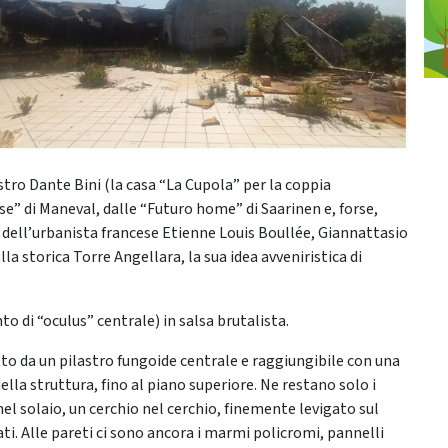
tro Dante Bini (la casa “La Cupola” per la coppia
se” di Maneval, dalle “Futuro home” di Saarinen e, forse,
 dell’urbanista francese Etienne Louis Boullée, Giannattasio
lla storica Torre Angellara, la sua idea avveniristica di
o di “oculus” centrale) in salsa brutalista.
tto da un pilastro fungoide centrale e raggiungibile con una
lla struttura, fino al piano superiore. Ne restano solo i
 nel solaio, un cerchio nel cerchio, finemente levigato sul
i. Alle pareti ci sono ancora i marmi policromi, pannelli