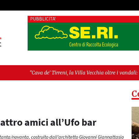
PUBBLICITA'
la Villa Vecchia oltre i vandali: il vero nodo è il senso di comun
“Serve chiarezza!”"
C
ttro amici all’Ufo bar
ttanta/novanta, costruito dall’architetto Giovanni Giannattasio