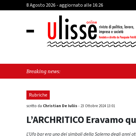
8 Agosto 2026 - aggiornato alle 16:26
"Cava de’ Tirreni, 
Breaking news:
seduta consiliare: 
Rubriche
Christian De Iuliis
scritto da
-
23 Ottobre 2024 13:01
L’ARCHRITICO Eravamo qua
L’Ufo bar era uno dei simboli della Salerno degli anni o