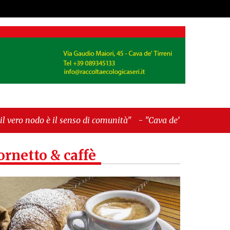
ità"
-
"Cava de’ Tirreni, La Fratellanza sull'ultima
ornetto & caffè