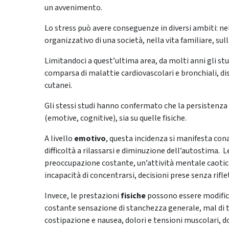
un avvenimento.
Lo stress può avere conseguenze in diversi ambiti: ne
organizzativo di una società, nella vita familiare, sul
Limitandoci a quest’ultima area, da molti anni gli stu
comparsa di malattie cardiovascolari e bronchiali, dis
cutanei.
Gli stessi studi hanno confermato che la persistenza d
(emotive, cognitive), sia su quelle fisiche.
A livello
emotivo
, questa incidenza si manifesta con
difficoltà a rilassarsi e diminuzione dell’autostima. 
preoccupazione costante, un’attività mentale caotica
incapacità di concentrarsi, decisioni prese senza rif
Invece, le prestazioni
fisiche
possono essere modific
costante sensazione di stanchezza generale, mal di te
costipazione e nausea, dolori e tensioni muscolari, d