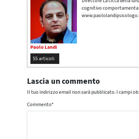
Direttore La città della lu
cognitivo comportamental
www.paololandipsicologo.
Paolo Landi
55 articoli
Lascia un commento
Il tuo indirizzo email non sarà pubblicato.
I campi ob
Commento
*