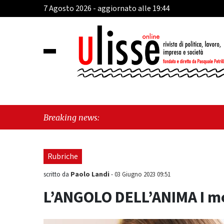
7 Agosto 2026 - aggiornato alle 19:44
"Cava 
Breaking news:
perché
Rubriche
Paolo Landi
scritto da
-
03 Giugno 2023 09:51
L’ANGOLO DELL’ANIMA I molt