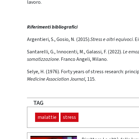
lavoro.
Riferimenti bibliografici
Argentieri, S., Gosio, N. (2015).
Stress e altri equivoci
. E
Santarelli, G., Innocenti, M., Galassi, F. (2022).
Le emozi
somatizzazione
. Franco Angeli, Milano.
Selye, H. (1976). Forty years of stress research: pri
Medicine Association Journal
, 115.
TAG
malattie
stress