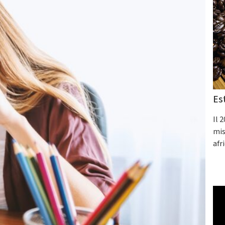
Es
Il 
mis
afr