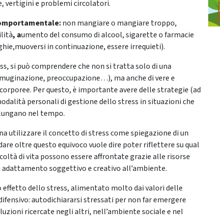
e, vertigini e problemi circolatori.
omportamentale:
non mangiare o mangiare troppo,
lità
, a
umento del consumo di alcool, sigarette o farmacie
e,muoversi in continuazione, essere irrequieti).
ess, si può comprendere che non si tratta solo di una
rimuginazione, preoccupazione…), ma anche di vere e
orporee. Per questo, è importante avere delle strategie (ad
dalità personali di gestione dello stress in situazioni che
olungano nel tempo.
a utilizzare il concetto di stress come spiegazione di un
are oltre questo equivoco vuole dire poter riflettere su qual
icoltà di vita possono essere affrontate grazie alle risorse
n adattamento soggettivo e creativo all’ambiente.
o effetto dello stress, alimentato molto dai valori delle
difensivo: autodichiararsi stressati per non far emergere
luzioni ricercate negli altri, nell’ambiente sociale e nel