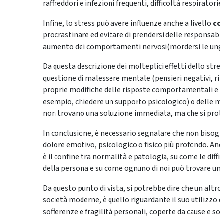
raffreddori e infezioni frequenti, difficoltà respiratori
Infine, lo stress può avere influenze anche a livello
c
procrastinare ed evitare di prendersi delle responsabi
aumento dei comportamenti nervosi(mordersi le unghi
Da questa descrizione dei molteplici effetti dello str
questione di malessere mentale (pensieri negativi, 
proprie modifiche delle risposte comportamentali e c
esempio, chiedere un supporto psicologico) o delle mo
non trovano una soluzione immediata, ma che si pr
In conclusione, è necessario segnalare che non bisogn
dolore emotivo, psicologico o fisico più profondo. And
è il confine tra normalità e patologia, su come le diff
della persona e su come ognuno di noi può trovare u
Da questo punto di vista, si potrebbe dire che un altr
società moderne, è quello riguardante il suo utilizzo 
sofferenze e fragilità personali, coperte da cause e so