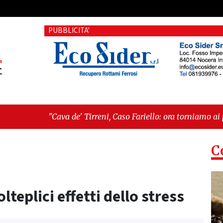
PUBBLICITA'
de' Tirreni, Caso Fariello: ora torniamo ai problemi veri"
-
"C
 esiste"
C
eplici effetti dello stress