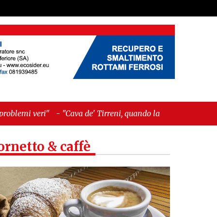
ava de' Tirreni, quando la burocrazia dimentica
ornetto & caffè