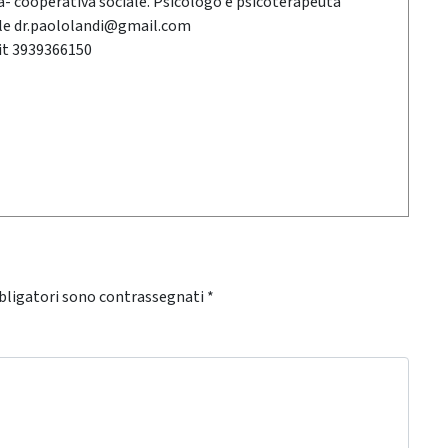
na- cooperativa sociale. Psicologo e psicoterapeuta
e dr.paololandi@gmail.com
it 3939366150
bligatori sono contrassegnati
*