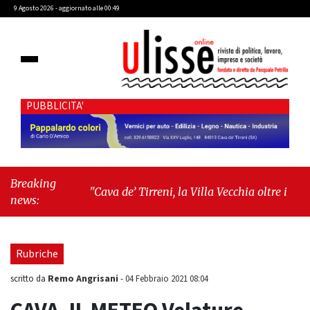
9 Agosto 2026 - aggiornato alle 00:49
PUBBLICITA'
Breaking
"Cava de’ Tirreni, la Villa Vecchia oltre i vandali: il
news:
vero nodo è il senso di comunità"
-
"Cava de’
Tirreni, La Fratellanza sull'ultima seduta
consiliare: “Serve chiarezza!”"
Rubriche
Remo Angrisani
scritto da
-
04 Febbraio 2021 08:04