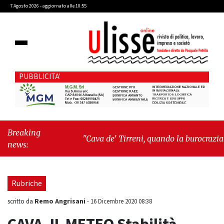
7 Agosto 2026 - aggiornato alle 10:55
PUBBLICITA'
Breaking
"Cava de' Tirreni, quando la burocrazia
news:
dimentica perché esiste"
-
"Oggi New York
mi ha rubato il cuore. Ancora"
Rubriche
Remo Angrisani
scritto da
-
16 Dicembre 2020 08:38