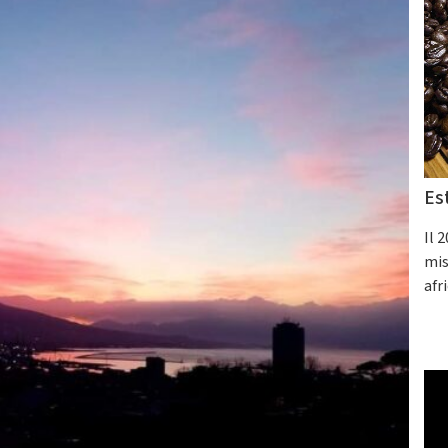
Es
Il 
mis
afr