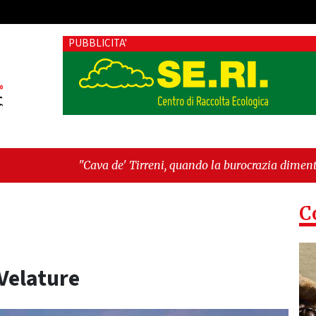
PUBBLICITA'
a de' Tirreni, quando la burocrazia dimentica perché esiste"
C
Velature