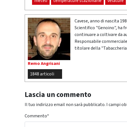
meteo
temperature stazionarie
velature
Cavese, anno di nascita 19
Scientifico "Genoino", ha f
continuare a coltivare da a
Responsabile commerciale n
titolare della "Tabaccheria
Remo Angrisani
1848 articoli
Lascia un commento
Il tuo indirizzo email non sarà pubblicato.
I campi ob
Commento
*