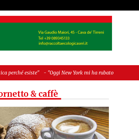
-
"Oggi New York mi ha rubato il cuore. Ancora"
ornetto & caffè